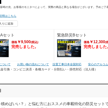
撮影時の光、お客様のモニターによって、実際の商品と異なる場合がございます。予めご了
説明はこちら
入りに追加
Aセット
緊急防災Bセット
￥9,500
￥12,300
価格
(税込)
価格
(
完売しました。
完売しました
について
お買い物の流れについて
設置工事日本全国対応
安心のアルコ
代金引換・コンビニ決済・
各種カード・分割払い・掛売対応（法人様）
細
を積めばいい？」と悩む方におススメの車載特化の防災セット