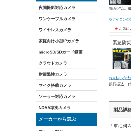
夜間撮影対応カメラ
商品の色は、
ワンケーブルカメラ
各アイコンの
お気に
ワイヤレスカメラ
家庭向け小型IPカメラ
緊急防災
microSD/SDカード録画
クラウドカメラ
耐衝撃性カメラ
お支払い方法
銀行振込・
マイク搭載カメラ
ソーラー対応カメラ
NDAA準拠カメラ
製品詳
メーカーから選ぶ
「車に何