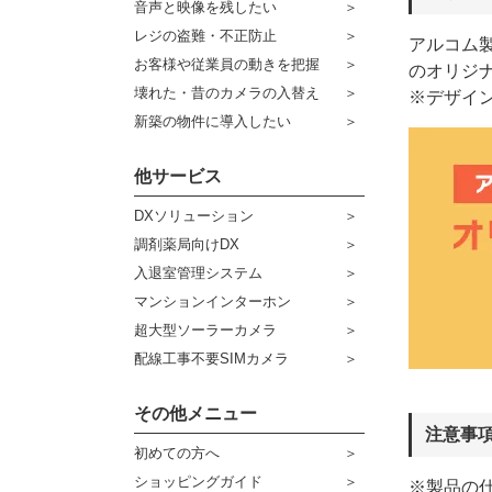
音声と映像を残したい
ケーブル
センサーライト・アラーム
レジの盗難・不正防止
アルコム製
お客様や従業員の動きを把握
コネクター
のオリジ
防犯ステッカー
壊れた・昔のカメラの入替え
※デザイ
その他周辺機器
宅配ボックス
新築の物件に導入したい
アウトレット品
他サービス
販売終了商品
DXソリューション
調剤薬局向けDX
入退室管理システム
マンションインターホン
超大型ソーラーカメラ
配線工事不要SIMカメラ
その他メニュー
注意事
初めての方へ
ショッピングガイド
※製品の