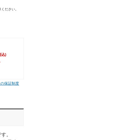
承ください。
税込)
。
ムの保証制度
です。