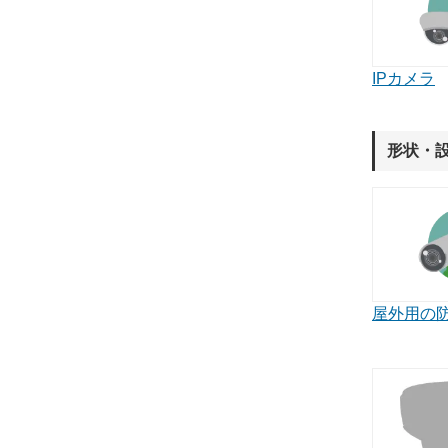
IPカメラ
形状・
屋外用の