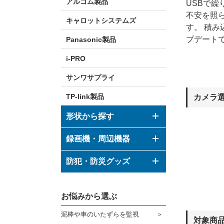
アルコム製品
USBで
不安を照
キャロットシステムズ
す。 積
プデート
Panasonic製品
i-PRO
サンワサプライ
TP-link製品
カメラ
形状から探す
ドーム型カメラ
録画機・周辺機器
ボックス型カメラ
デジタルレコーダー
防犯・防災グッズ
バレット型カメラ
モニター
防犯グッズ
その他形状のカメラ
お悩みから選ぶ
ハウジング
防災グッズ
泥棒や車のいたずらを監視
ブラケット
対象商
ダミーカメラ