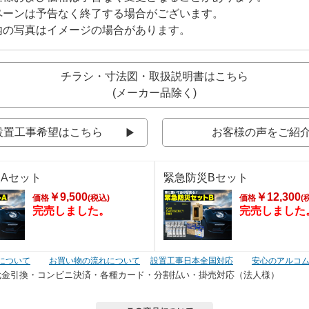
ペーンは予告なく終了する場合がございます。
内の写真はイメージの場合があります。
チラシ・寸法図・取扱説明書はこちら
(メーカー品除く)
設置工事希望はこちら
お客様の声をご紹
Aセット
緊急防災Bセット
￥9,500
￥12,300
価格
(税込)
価格
(
完売しました。
完売しました
について
お買い物の流れについて
設置工事日本全国対応
安心のアルコ
代金引換・コンビニ決済・
各種カード・分割払い・掛売対応（法人様）