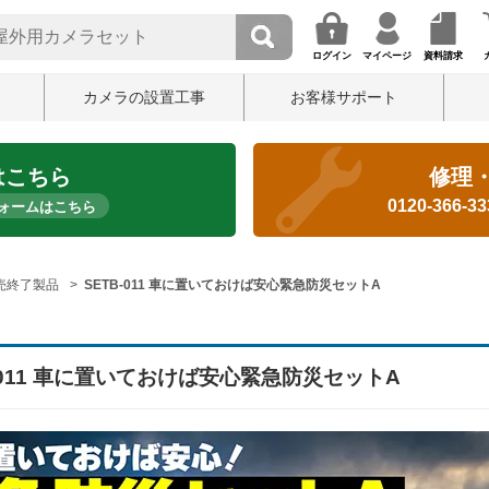
ログイン
マイページ
資料請求
カメラの設置工事
お客様サポート
はこちら
修理
0120-366-3
ォームはこちら
売終了製品
SETB-011 車に置いておけば安心緊急防災セットA
-011 車に置いておけば安心緊急防災セットA