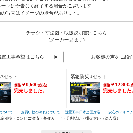
ペーンは予告なく終了する場合がございます。
内の写真はイメージの場合があります。
チラシ・寸法図・取扱説明書はこちら
(メーカー品除く)
設置工事希望はこちら
お客様の声をご紹
Aセット
緊急防災Bセット
￥9,500
￥12,300
価格
(税込)
価格
(
完売しました。
完売しました
について
お買い物の流れについて
設置工事日本全国対応
安心のアルコ
代金引換・コンビニ決済・
各種カード・分割払い・掛売対応（法人様）