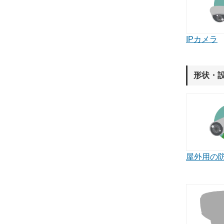
IPカメラ
形状・
屋外用の