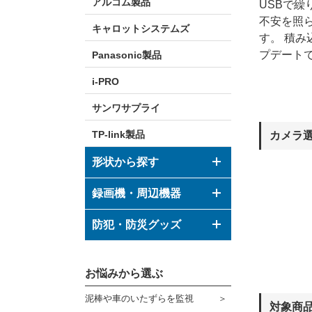
アルコム製品
USBで
不安を照
キャロットシステムズ
す。 積
プデート
Panasonic製品
i-PRO
サンワサプライ
TP-link製品
カメラ
形状から探す
ドーム型カメラ
録画機・周辺機器
ボックス型カメラ
デジタルレコーダー
防犯・防災グッズ
バレット型カメラ
モニター
防犯グッズ
その他形状のカメラ
お悩みから選ぶ
ハウジング
防災グッズ
泥棒や車のいたずらを監視
ブラケット
対象商
ダミーカメラ