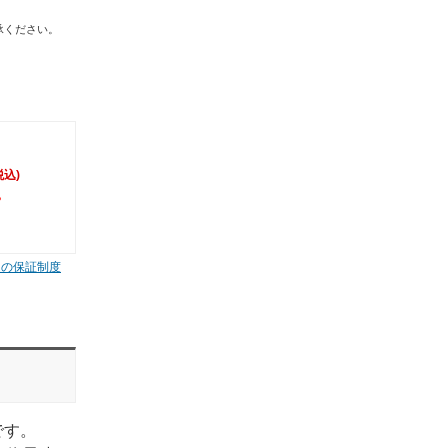
承ください。
税込)
。
ムの保証制度
です。