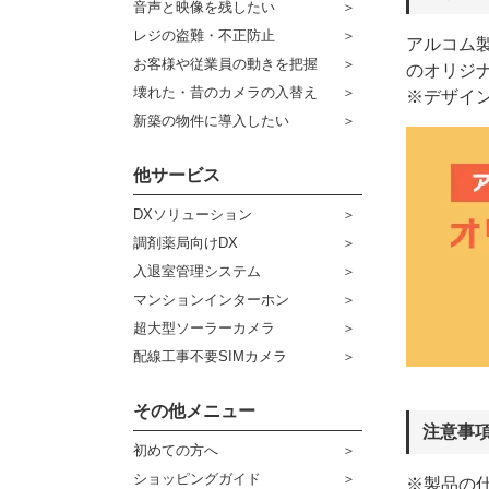
音声と映像を残したい
ケーブル
センサーライト・アラーム
レジの盗難・不正防止
アルコム製
お客様や従業員の動きを把握
コネクター
のオリジ
防犯ステッカー
壊れた・昔のカメラの入替え
※デザイ
その他周辺機器
宅配ボックス
新築の物件に導入したい
アウトレット品
他サービス
販売終了商品
DXソリューション
調剤薬局向けDX
入退室管理システム
マンションインターホン
超大型ソーラーカメラ
配線工事不要SIMカメラ
その他メニュー
注意事
初めての方へ
ショッピングガイド
※製品の