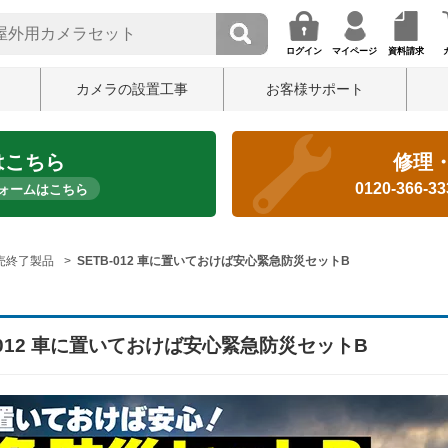
ログイン
マイページ
資料請求
カメラの設置工事
お客様サポート
はこちら
修理
0120-366-3
ォームはこちら
売終了製品
SETB-012 車に置いておけば安心緊急防災セットB
-012 車に置いておけば安心緊急防災セットB