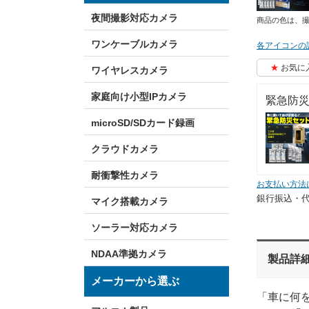
夜間撮影対応カメラ
商品の色は、
ワンケーブルカメラ
各アイコンの
お気に
ワイヤレスカメラ
家庭向け小型IPカメラ
緊急防災
microSD/SDカード録画
クラウドカメラ
耐衝撃性カメラ
お支払い方法
銀行振込・
マイク搭載カメラ
ソーラー対応カメラ
NDAA準拠カメラ
製品詳
メーカーから選ぶ
「車に何