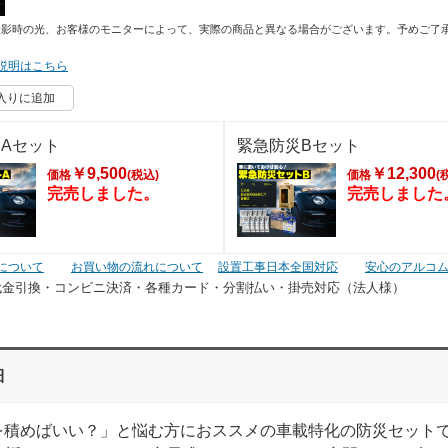
撮影時の光、お客様のモニターによって、実際の商品と異なる場合がございます。予めご了
説明はこちら
入りに追加
Aセット
緊急防災Bセット
￥9,500
￥12,300
価格
(税込)
価格
(
完売しました。
完売しました
について
お買い物の流れについて
設置工事日本全国対応
安心のアルコ
代金引換・コンビニ決済・
各種カード・分割払い・掛売対応（法人様）
細
を積めばいい？」と悩む方におススメの車載特化の防災セット