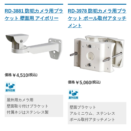
RD-3881 防犯カメラ用ブラ
RD-3978 防犯カメラ用ブラ
ケット 壁面用 アイボリー
ケット ポール取付アタッチ
メント
価格
￥4,510
(税込)
価格
￥5,060
(税込)
屋外用カメラ用
壁面取り付けブラケット
壁面ブラケット
付属ネジはステンレス製
アルミニウム、ステンレス
ポール取付アタッチメント