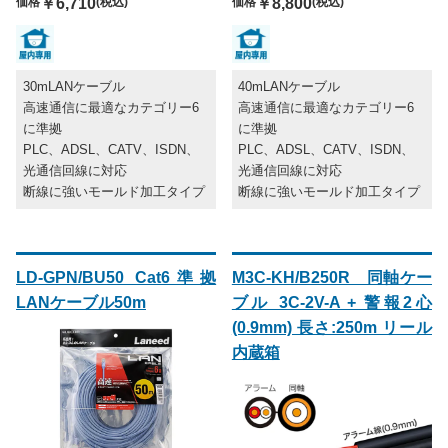
価格
￥6,710
(税込)
価格
￥8,800
(税込)
30mLANケーブル
40mLANケーブル
高速通信に最適なカテゴリー6
高速通信に最適なカテゴリー6
に準拠
に準拠
PLC、ADSL、CATV、ISDN、
PLC、ADSL、CATV、ISDN、
光通信回線に対応
光通信回線に対応
断線に強いモールド加工タイプ
断線に強いモールド加工タイプ
LD-GPN/BU50 Cat6準拠
M3C-KH/B250R 同軸ケー
LANケーブル50m
ブル 3C-2V-A + 警報2心
(0.9mm) 長さ:250m リール
内蔵箱