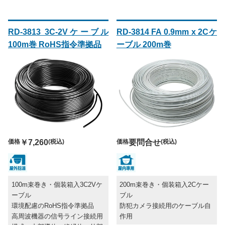
RD-3813 3C-2Vケーブル
RD-3814 FA 0.9mm x 2Cケ
100m巻 RoHS指令準拠品
ーブル 200m巻
価格
￥7,260
(税込)
価格
要問合せ
(税込)
100m束巻き・個装箱入3C2Vケ
200m束巻き・個装箱入2Cケー
ーブル
ブル
環境配慮のRoHS指令準拠品
防犯カメラ接続用のケーブル自
高周波機器の信号ライン接続用
作用