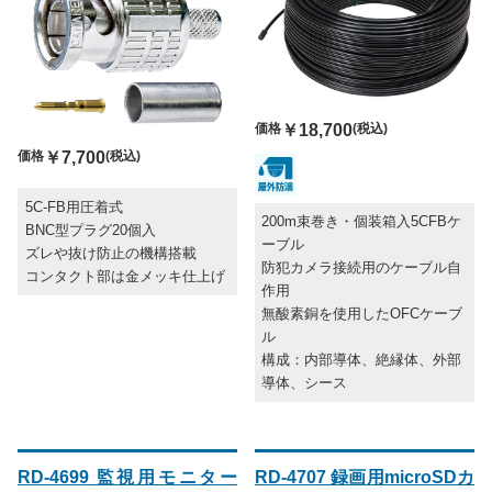
価格
￥18,700
(税込)
価格
￥7,700
(税込)
5C-FB用圧着式
200m束巻き・個装箱入5CFBケ
BNC型プラグ20個入
ーブル
ズレや抜け防止の機構搭載
防犯カメラ接続用のケーブル自
コンタクト部は金メッキ仕上げ
作用
無酸素銅を使用したOFCケーブ
ル
構成：内部導体、絶縁体、外部
導体、シース
RD-4699 監視用モニター
RD-4707 録画用microSDカ