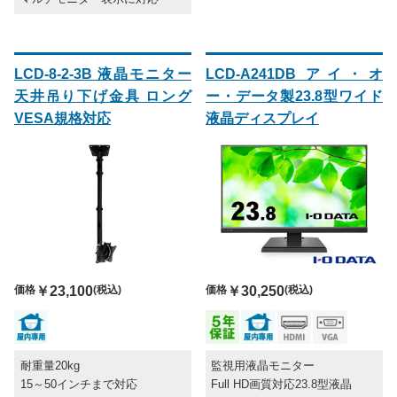
LCD-8-2-3B 液晶モニター
LCD-A241DB アイ・オ
天井吊り下げ金具 ロング
ー・データ製23.8型ワイド
VESA規格対応
液晶ディスプレイ
価格
￥23,100
(税込)
価格
￥30,250
(税込)
耐重量20kg
監視用液晶モニター
15～50インチまで対応
Full HD画質対応23.8型液晶