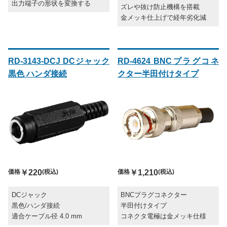
出力端子の形状を変換する
ズレや抜け防止機構を搭載
金メッキ仕上げで経年劣化減
RD-3143-DCJ DCジャック
RD-4624 BNCプラグコネ
黒色 ハンダ接続
クター半田付けタイプ
価格
￥220
(税込)
価格
￥1,210
(税込)
DCジャック
BNCプラグコネクター
黒色/ハンダ接続
半田付けタイプ
適合ケーブル径 4.0 mm
コネクタ電極は金メッキ仕様