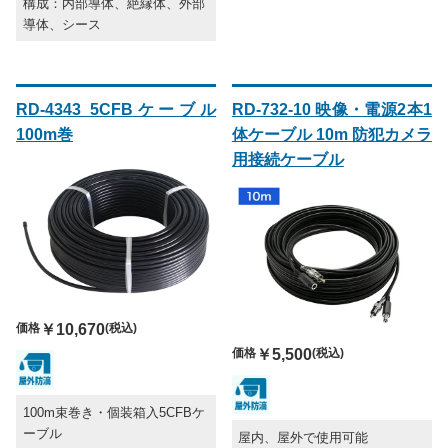
構成：内部導体、絶縁体、外部
導体、シース
RD-4343 5CFBケーブル
RD-732-10 映像・電源2本1
100m巻
体ケーブル 10m 防犯カメラ
用接続ケーブル
価格
￥10,670
(税込)
価格
￥5,500
(税込)
100m束巻き・個装箱入5CFBケ
ーブル
屋内、屋外で使用可能