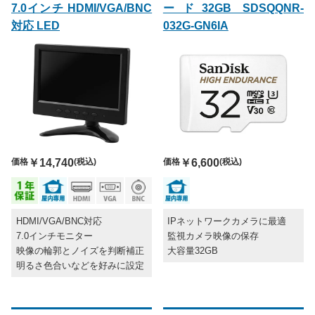
7.0インチ HDMI/VGA/BNC
ード32GB SDSQQNR-
対応 LED
032G-GN6IA
価格
￥14,740
(税込)
価格
￥6,600
(税込)
HDMI/VGA/BNC対応
IPネットワークカメラに最適
7.0インチモニター
監視カメラ映像の保存
映像の輪郭とノイズを判断補正
大容量32GB
明るさ色合いなどを好みに設定