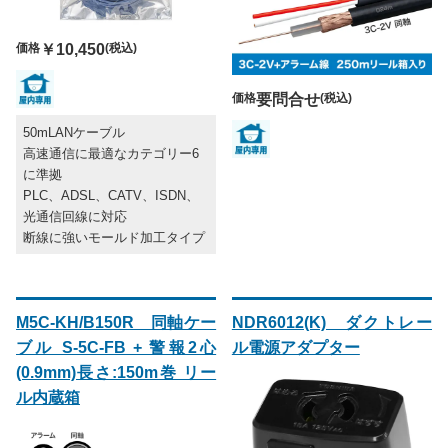
価格
￥10,450
(税込)
価格
要問合せ
(税込)
50mLANケーブル
高速通信に最適なカテゴリー6
に準拠
PLC、ADSL、CATV、ISDN、
光通信回線に対応
断線に強いモールド加工タイプ
M5C-KH/B150R 同軸ケー
NDR6012(K) ダクトレー
ブル S-5C-FB + 警報2心
ル電源アダプター
(0.9mm)長さ:150m巻 リー
ル内蔵箱