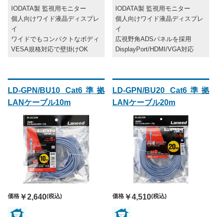
IODATA製 監視用モニター
IODATA製 監視用モニター
個人向けワイド液晶ディスプレ
個人向けワイド液晶ディスプレ
イ
イ
ワイドでもコンパクトなボディ
広視野角ADSパネルを採用
VESA規格対応で壁掛けOK
DisplayPort/HDMI/VGA対応
LD-GPN/BU10 Cat6準拠
LD-GPN/BU20 Cat6準拠
LANケーブル10m
LANケーブル20m
価格
￥2,640
(税込)
価格
￥4,510
(税込)