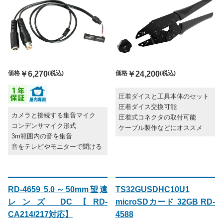
価格
￥6,270
(税込)
価格
￥24,200
(税込)
圧着ダイスと工具本体のセット
圧着ダイス交換可能
カメラと接続する集音マイク
圧着式コネクタの取付可能
コンデンサマイク形式
ケーブル製作などにオススメ
3m範囲内の音を集音
音をテレビやモニターで聞ける
RD-4659 5.0～50mm望遠
TS32GUSDHC10U1
レンズ DC【RD-
microSDカード 32GB RD-
CA214/217対応】
4588