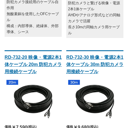
防犯カメラ接続用のケーブル自
防犯カメラと繋げる映像・電源
作用
2本1体ケーブル
無酸素銅を使用したOFCケーブ
AHDやアナログ形式などの同軸
ル
カメラで活躍
構成：内部導体、絶縁体、外部
長さ10mの同軸カメラ用ケーブ
導体、シース
ル
RD-732-20 映像・電源2本1
RD-732-30 映像・電源2本1
体ケーブル 20m 防犯カメラ
体ケーブル 30m 防犯カメラ
用接続ケーブル
用接続ケーブル
価格
￥7,590
(税込)
価格
￥9,680
(税込)