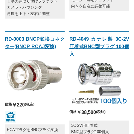
Ｌ字天井取り付けブラケット
向きを自在に調整可能
カメラ・ハウジング
角度を上下・左右に調整
RD-0003 BNCP変換コネク
RD-4049 カナレ製 3C-2V
ター(BNCP-RCAJ変換)
圧着式BNC型プラグ 100個
入
価格
￥220
(税込)
価格
￥38,500
(税込)
3C-2V用圧着式
RCAプラグをBNCプラグ変換
BNC型プラグ100個入