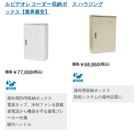
ルビデオレコーダー収納ボ
ス ハウジング
ックス【業界最安】
価格
￥68,860
(税込)
価格
￥77,000
(税込)
屋外用収納ボックス
防犯システムの屋外設置に
屋外用DVR収納ボックス
電源タップ、冷却ファンを搭載
過電流から機器を守る漏電ブレ
ーカー付属
鍵付ハンドル