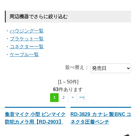
周辺機器でさらに絞り込む
・
ハウジング一覧
・
ブラケット一覧
・
コネクター一覧
・
ケーブル一覧
並べ替え：
[1～50件]
63
件あります
1
2
>
>>|
集音マイク 小型 ピンマイク
RD-3829 カナレ製BNCコ
防犯カメラ用【RD-2903】
ネクタ圧着ペンチ