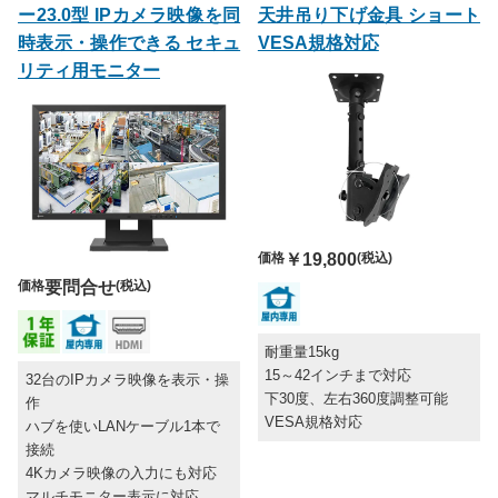
ー23.0型 IPカメラ映像を同
天井吊り下げ金具 ショート
時表示・操作できる セキュ
VESA規格対応
リティ用モニター
価格
￥19,800
(税込)
価格
要問合せ
(税込)
耐重量15kg
15～42インチまで対応
32台のIPカメラ映像を表示・操
下30度、左右360度調整可能
作
VESA規格対応
ハブを使いLANケーブル1本で
接続
4Kカメラ映像の入力にも対応
マルチモニター表示に対応