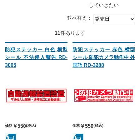
していきたい
並べ替え：
11
件あります
防犯ステッカー 白色 横型
防犯ステッカー 赤色 横型
シール 不法侵入警告 RD-
シール 防犯カメラ動作中 外
3005
国語 RD-3288
価格
￥550
(税込)
価格
￥550
(税込)