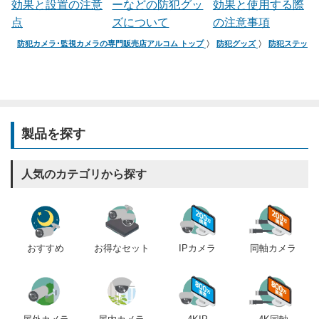
効果と設置の注意
ーなどの防犯グッ
効果と使用する際
点
ズについて
の注意事項
防犯カメラ･監視カメラの専門販売店アルコム トップ
防犯グッズ
防犯ステッカ
製品を探す
人気のカテゴリから探す
おすすめ
IPカメラ
同軸カメラ
お得なセット