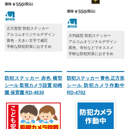
価格
￥550
(税込)
価格
￥550
(税込)
正方形型 防犯ステッカー
アルコムオリジナルデザイン
大判縦型 防犯ステッカー
黄色・大きい文字で威圧
アルコムオリジナルデザイン
手軽な防犯対策におすすめ
黒色、寺社などでオススメ
手軽な防犯対策におすすめ
防犯ステッカー 赤色 横型
防犯ステッカー 青色 正方形
シール 監視カメラ設置 幼稚
シール 防犯カメラ作動中
園 保育園 RD-4630
RD-4702