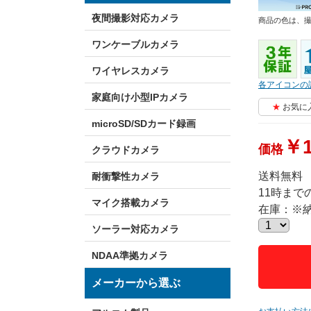
夜間撮影対応カメラ
商品の色は、
ワンケーブルカメラ
ワイヤレスカメラ
各アイコンの
家庭向け小型IPカメラ
お気に
microSD/SDカード録画
￥1
価格
クラウドカメラ
送料無料
耐衝撃性カメラ
11時ま
マイク搭載カメラ
在庫：※
ソーラー対応カメラ
NDAA準拠カメラ
メーカーから選ぶ