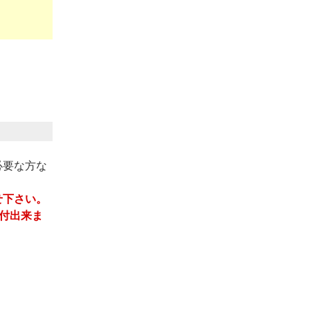
必要な方な
せ下さい。
受付出来ま