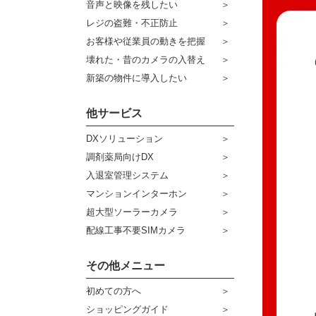
音声と映像を残したい
ケーブル
センサーライト・アラーム
レジの盗難・不正防止
お客様や従業員の動きを把握
コネクター
防犯ステッカー
壊れた・昔のカメラの入替え
その他周辺機器
宅配ボックス
新築の物件に導入したい
アウトレット品
他サービス
販売終了商品
DXソリューション
調剤薬局向けDX
入退室管理システム
マンションインターホン
超大型ソーラーカメラ
配線工事不要SIMカメラ
その他メニュー
初めての方へ
ショッピングガイド