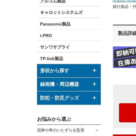
お支払い方法
アルコム製品
銀行振込・
キャロットシステムズ
Panasonic製品
製品詳
i-PRO
サンワサプライ
TP-link製品
形状から探す
ドーム型カメラ
録画機・周辺機器
ボックス型カメラ
デジタルレコーダー
防犯・防災グッズ
バレット型カメラ
モニター
防犯グッズ
その他形状のカメラ
お悩みから選ぶ
ハウジング
防災グッズ
泥棒や車のいたずらを監視
ブラケット
ダミーカメラ