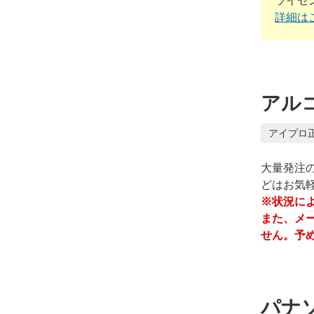
ライセ
詳細は
アルコ
アイプロ
大量発注
どはお気
※状況に
また、メ
せん。予
パナソ