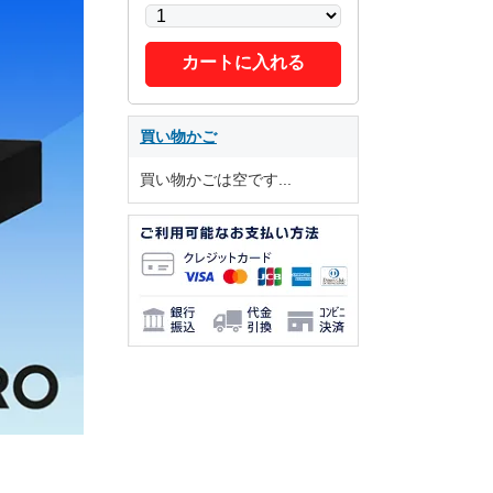
カートに入れる
買い物かご
買い物かごは空です...