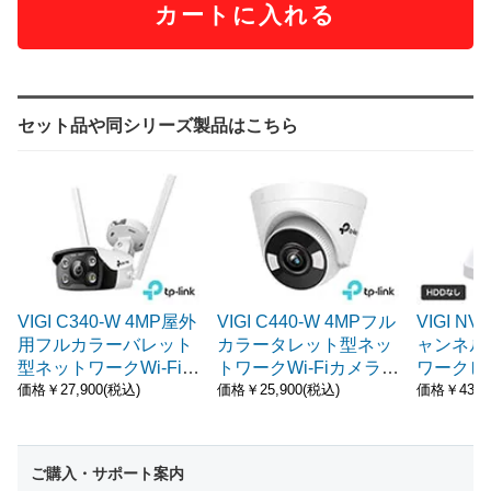
カートに入れる
セット品や同シリーズ製品はこちら
VIGI C340-W 4MP屋外
VIGI C440-W 4MPフル
VIGI NV
用フルカラーバレット
カラータレット型ネッ
ャンネル W
型ネットワークWi-Fiカ
トワークWi-Fiカメラ T
ワークビ
メラ TP-Link
P-Link
ー TP-Lin
価格￥27,900(税込)
価格￥25,900(税込)
価格￥43,9