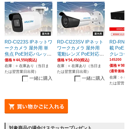
RD-CI223S IPネットワ
RD-CI223SV IPネット
RD-RN2
ークカメラ 屋外用 単
ワークカメラ 屋外用
載 Po
焦点 PoE対応バレット
電動レンズ PoE対応バ
クレコーダ
型
レット型
2TB
145200
価格￥44,550(税込)
価格￥54,450(税込)
価格￥98,5
在庫 : ○ 在庫あり（当日ま
在庫 : ○ 在庫あり（当日ま
(通常価格 ￥1
たは翌営業日出荷）
たは翌営業日出荷）
在庫 : ○
一緒に購入
一緒に購入
たは翌営業
対象商品の場合はステッカープレゼント