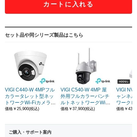
カートに入れる
セット品や同シリーズ製品はこちら
VIGI C440-W 4MPフル
VIGI C540-W 4MP 屋
VIGI NV
カラータレット型ネッ
外用フルカラーパンチ
ャンネル W
トワークWi-Fiカメラ T
ルトネットワークWi-Fi
ワークビ
P-Link
カメラ TP-Link
ー TP-Lin
価格￥25,900(税込)
価格￥37,900(税込)
価格￥43,9