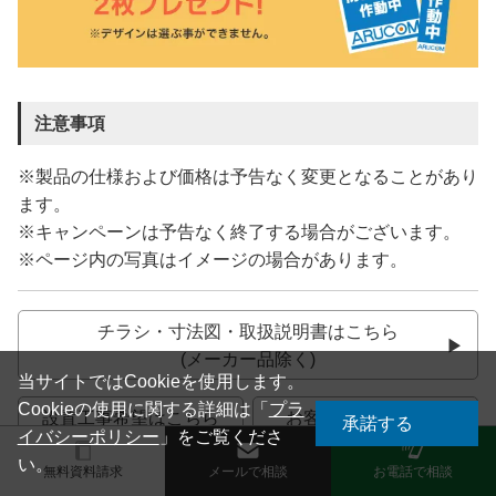
注意事項
※製品の仕様および価格は予告なく変更となることがあり
ます。
※キャンペーンは予告なく終了する場合がございます。
※ページ内の写真はイメージの場合があります。
チラシ・寸法図・取扱説明書はこちら
(メーカー品除く)
当サイトではCookieを使用します。
Cookieの使用に関する詳細は「
プラ
設置工事希望はこちら
お客様の声をご紹介
承諾する
イバシーポリシー
」をご覧くださ
い。
無料資料請求
メールで相談
お電話で相談