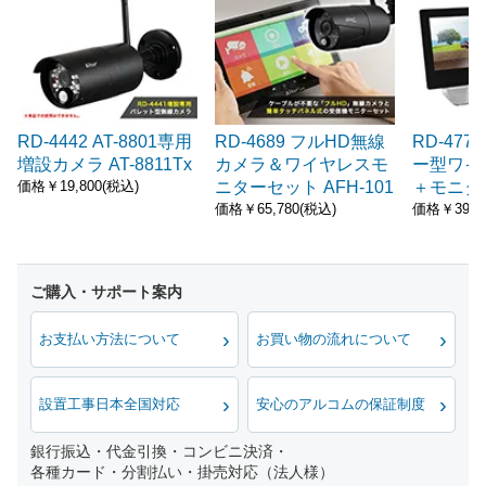
RD-4442 AT-8801専用
RD-4689 フルHD無線
RD-47
増設カメラ AT-8811Tx
カメラ＆ワイヤレスモ
ー型ワイ
ニターセット AFH-101
＋モニタ
価格￥19,800(税込)
R-101
価格￥65,780(税込)
価格￥39,9
お支払い方法について
お買い物の流れについて
設置工事日本全国対応
安心のアルコムの保証制度
銀行振込・代金引換・コンビニ決済・
各種カード・分割払い・掛売対応（法人様）