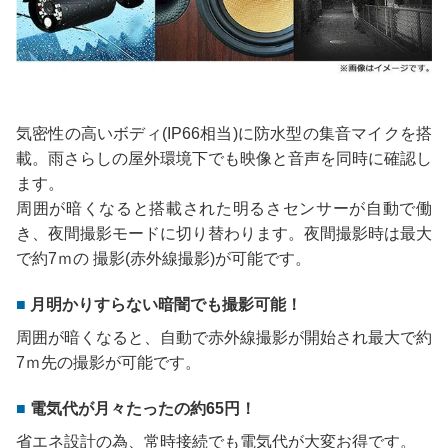
気密性の高いボディ(IP66相当)に防水型の集音マイクを搭
載。雨さらしの屋外環境下でも映像と音声を同時に確認し
ます。
周囲が暗くなると搭載された明るさセンサーが自動で働
き、夜間撮影モードに切り替わります。夜間撮影時は最大
で約7ｍの 撮影(赤外線撮影)が可能です。
月明かりすらない暗闇でも撮影可能！
周囲が暗くなると、自動で赤外線撮影が開始され最大で約
7ｍ先の撮影が可能です。
電気代が月々たったの約65円！
省エネ設計の為、常時接続でも電気代が大変お得です。