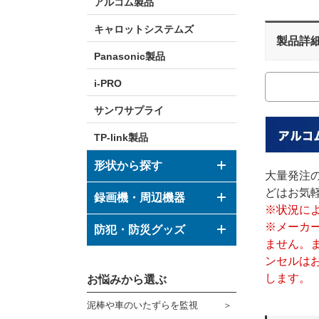
アルコム製品
キャロットシステムズ
製品詳
Panasonic製品
i-PRO
サンワサプライ
TP-link製品
形状から探す
大量発注
どはお気
ドーム型カメラ
録画機・周辺機器
※状況に
ボックス型カメラ
※メーカ
デジタルレコーダー
防犯・防災グッズ
ません。
バレット型カメラ
モニター
ンセルは
防犯グッズ
します。
その他形状のカメラ
お悩みから選ぶ
ハウジング
防災グッズ
泥棒や車のいたずらを監視
ブラケット
ダミーカメラ