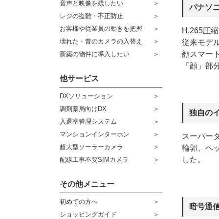
音声と映像を残したい
パナソ
ケーブル
センサーライト・アラーム
レジの盗難・不正防止
お客様や従業員の動きを把握
H.265
コネクター
防犯ステッカー
壊れた・昔のカメラの入替え
従来モデ
その他周辺機器
宅配ボックス
顔スマー
新築の物件に導入したい
「顔」部
アウトレット品
他サービス
販売終了商品
DXソリューション
調剤薬局向けDX
独自の
入退室管理システム
マンションインターホン
スーパー
超大型ソーラーカメラ
輪郭、ヘ
した。
配線工事不要SIMカメラ
その他メニュー
初めての方へ
暗号通
ショッピングガイド