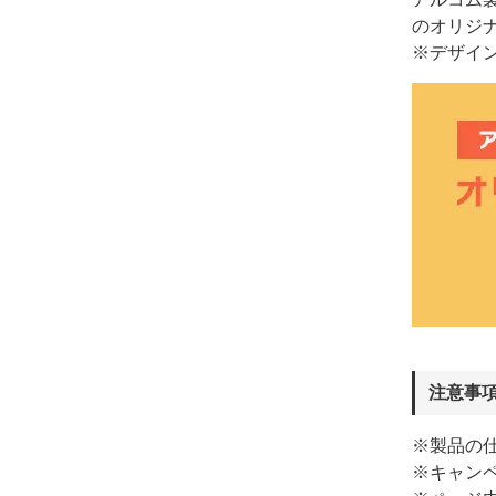
のオリジ
※デザイ
注意事
※製品の
※キャン