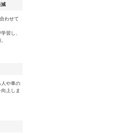
軽減
み合わせて
が学習し、
術。
る人や車の
を向上しま