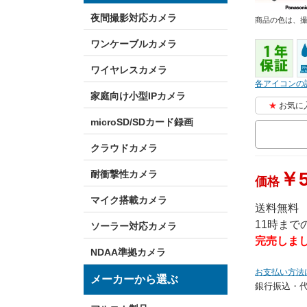
夜間撮影対応カメラ
商品の色は、
ワンケーブルカメラ
ワイヤレスカメラ
各アイコンの
家庭向け小型IPカメラ
お気に
microSD/SDカード録画
クラウドカメラ
￥5
耐衝撃性カメラ
価格
マイク搭載カメラ
送料無料
11時ま
ソーラー対応カメラ
完売しま
NDAA準拠カメラ
お支払い方法
メーカーから選ぶ
銀行振込・