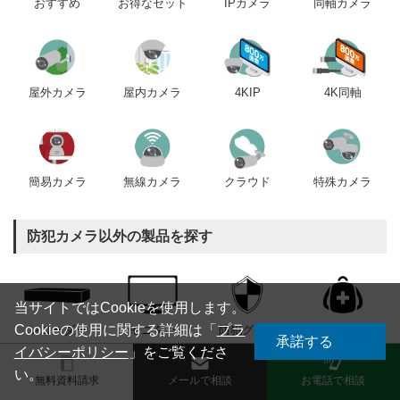
おすすめ
IPカメラ
同軸カメラ
お得なセット
屋内カメラ
4KIP
4K同軸
屋外カメラ
簡易カメラ
無線カメラ
クラウド
特殊カメラ
防犯カメラ以外の製品を探す
当サイトではCookieを使用します。
Cookieの使用に関する詳細は「
プラ
レコーダー
モニター
防犯グッズ
防災グッズ
承諾する
イバシーポリシー
」をご覧くださ
い。
無料資料請求
メールで相談
お電話で相談