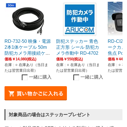
RD-732-50 映像・電源
防犯ステッカー 青色
RD-CI2
2本1体ケーブル 50m
正方形 シール 防犯カ
ークカメ
防犯カメラ用接続ケー
メラ作動中 RD-4702
焦点 P
ブル
型
価格￥14,080(税込)
価格￥550(税込)
価格￥44,5
在庫 : ○ 在庫あり（当日ま
在庫 : ○ 在庫あり（当日ま
在庫 : ○
たは翌営業日出荷）
たは翌営業日出荷）
たは翌営業
一緒に購入
一緒に購入
対象商品の場合はステッカープレゼント