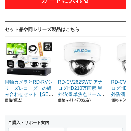
カートに入れる
セット品や同シリーズ製品はこちら
同軸カメラとRD-RVシ
RD-CV262SWC アナ
RD-CV2
リーズレコーダーの組
ログHD210万画素 屋
ログHD2
み合わせセット【SET
外防滴 単焦点ドームカ
外防滴 
586】
メラ
ーブルカ
価格(税込)
価格￥41,470(税込)
価格￥54,1