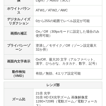
換
Light）／Auto3（SCC）
ホワイトバラン
ATW1／ATW2／AWC
ス
デジタルノイズ
0から255の範囲でレベル設定が可能
リダクション
On／Off（30fpsモードに設定した場合のみ
画揺れ補正
使用可能）
プライバシーゾ
塗潰し／モザイク／Off（ゾーン設定最大
ーン
32か所）
On/Off、最大20 文字（アルファベット、
画面内文字表示
漢字、ひらがな、カタカナ、数字、記号）
動作検知
有効／無効、4エリア設定可能
（VMD）
レンズ部
21倍 光学
31倍 HD EX光学ズーム 画像解像度
ズーム比
1280×720時（電動ズーム／電動フォーカ
ス）