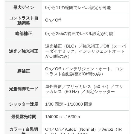
最大ゲイン
0から11の範囲でレベル設定が可能
コントラスト自
On／Off
動調整
暗部補正
0から255の範囲でレベル設定が可能
逆光補正（BLC）／強光補正／Off（スーパ
逆光／強光補正
ーダイナミック、インテリジェントオート
がOff時のみ）
On／Off（インテリジェントオート、コン
霧補正
トラスト自動調整がOff時のみ）
屋外撮影／フリッカレス（50 Hz）／フリ
光量制御モード
ッカレス（60 Hz）／固定シャッター
シャッター速度
1/30 固定～1/10000 固定
最長露光時間
1/4000 s～16/30 s
カラー / 白黒切
Off／On／Auto1（Normal）／Auto2（IR