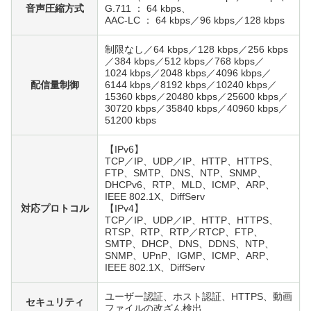
音声圧縮方式
G.711 ： 64 kbps、
AAC-LC ： 64 kbps／96 kbps／128 kbps
制限なし／64 kbps／128 kbps／256 kbps
／384 kbps／512 kbps／768 kbps／
1024 kbps／2048 kbps／4096 kbps／
配信量制御
6144 kbps／8192 kbps／10240 kbps／
15360 kbps／20480 kbps／25600 kbps／
30720 kbps／35840 kbps／40960 kbps／
51200 kbps
【IPv6】
TCP／IP、UDP／IP、HTTP、HTTPS、
FTP、SMTP、DNS、NTP、SNMP、
DHCPv6、RTP、MLD、ICMP、ARP、
IEEE 802.1X、DiffServ
対応プロトコル
【IPv4】
TCP／IP、UDP／IP、HTTP、HTTPS、
RTSP、RTP、RTP／RTCP、FTP、
SMTP、DHCP、DNS、DDNS、NTP、
SNMP、UPnP、IGMP、ICMP、ARP、
IEEE 802.1X、DiffServ
ユーザー認証、ホスト認証、HTTPS、動画
セキュリティ
ファイルの改ざん検出