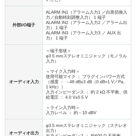
ALARM IN1（アラーム入力1 ／白黒切換入
力／自動時刻調整入力） 1 端子
ALARM IN2（アラーム入力2 ／アラーム出
外部I/O端子
力） 1 端子
ALARM IN3（アラーム入力3 ／ AUX 出
力） 1 端子
＜端子形状＞
φ3.5 mmステレオミニジャック（モノラル
入力）
＜マイク入力時＞
使用可能マイク ： プラグインパワー方式
オーディオ入力
（感度 ： －48 dB±3 dB（0 dB=1 V／Pa,
1 kHz））
入力インピーダンス ： 約 2 kΩ 不平衡、供
給電圧 ： 4.0 V±0.5 V
＜ライン入力時＞
入力レベル ： 約－10 dBV
φ3.5 mmステレオミニジャック（ステレオ
出力）
オーディオ出力
出力インピーダンス ： 約600 Ω 不平衡、