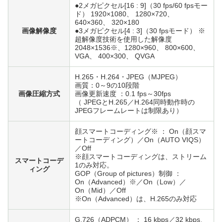
●2メガピクセル[16 : 9]（30 fps/60 fpsモー
ド） 1920×1080、 1280×720、
640×360、 320×180
画像解像度
●3メガピクセル[4 : 3]（30 fpsモード） ※
超解像度技術を使用した解像度
2048×1536※、1280×960、 800×600、
VGA、 400×300、 QVGA
H.265・H.264・JPEG（MJPEG）
画質：0～9の10段階
画像圧縮方式
画像更新速度 ：0.1 fps～30fps
（ JPEGとH.265／H.264同時動作時の
JPEGフレームレートは制限あり）
顔スマートコーディング※ ： On（顔スマ
ートコーディング）／On（AUTO VIQS）
／Off
※顔スマートコーディングは、ストリーム
スマートコーデ
1のみ対応。
ィング
GOP（Group of pictures）制御 ：
On（Advanced）※／On（Low）／
On（Mid）／Off
※On（Advanced）は、H.265のみ対応
G.726（ADPCM） ： 16 kbps／32 kbps、