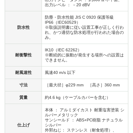
出力レベル ： －20 dBV
防塵・防水性能 JIS C 0920 保護等級
IP66（IEC60529）
防水性
※取扱説明書に従い設置工事が正しく行わ
れ、かつ適切な防水処理が行われた場合の
み。
IK10（IEC 62262）
耐衝撃性
※断続的に振動が発生する場所への設置は
できません。
耐風速性
風速40 m/s 以下
寸法
［最大径］φ229 mm ［高さ］360 mm
質量
約4.6 kg（ケーブルカバーを含む）
本体 ： アルミダイカスト 耐重塩害塗装 シ
ルバーメタリック
サンシールド ： ABS+PC樹脂 ナチュラル
仕上げ
シルバー
外郭ねじ： ステンレス（耐食処理）、