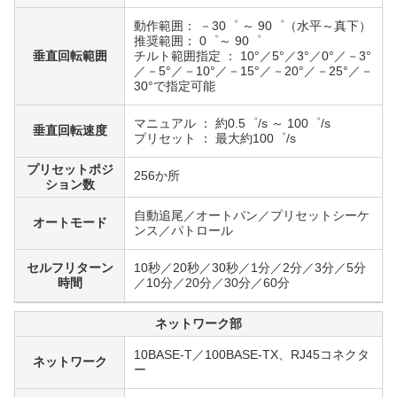
動作範囲： －30゜ ～ 90゜（水平～真下）
推奨範囲： 0゜～ 90゜
垂直回転範囲
チルト範囲指定 ： 10°／5°／3°／0°／－3°
／－5°／－10°／－15°／－20°／－25°／－
30°で指定可能
マニュアル ： 約0.5゜/s ～ 100゜/s
垂直回転速度
プリセット ： 最大約100゜/s
プリセットポジ
256か所
ション数
自動追尾／オートパン／プリセットシーケ
オートモード
ンス／パトロール
セルフリターン
10秒／20秒／30秒／1分／2分／3分／5分
時間
／10分／20分／30分／60分
ネットワーク部
10BASE-T／100BASE-TX、RJ45コネクタ
ネットワーク
ー