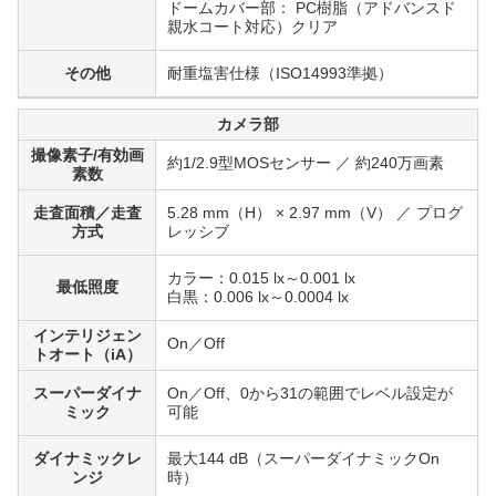
ドームカバー部： PC樹脂（アドバンスド
親水コート対応）クリア
その他
耐重塩害仕様（ISO14993準拠）
カメラ部
撮像素子/有効画
約1/2.9型MOSセンサー ／ 約240万画素
素数
走査面積／走査
5.28 mm（H） × 2.97 mm（V） ／ プログ
方式
レッシブ
カラー：0.015 lx～0.001 lx
最低照度
白黒：0.006 lx～0.0004 lx
インテリジェン
On／Off
トオート（iA）
スーパーダイナ
On／Off、0から31の範囲でレベル設定が
ミック
可能
ダイナミックレ
最大144 dB（スーパーダイナミックOn
ンジ
時）