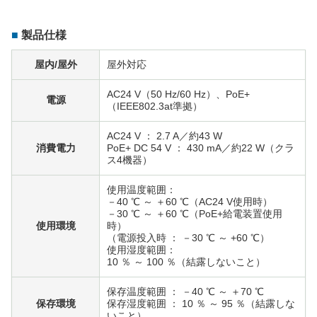
製品仕様
屋内/屋外
屋外対応
AC24 V（50 Hz/60 Hz）、PoE+
電源
（IEEE802.3at準拠）
AC24 V ： 2.7 A／約43 W
消費電力
PoE+ DC 54 V ： 430 mA／約22 W（クラ
ス4機器）
使用温度範囲：
－40 ℃ ～ ＋60 ℃（AC24 V使用時）
－30 ℃ ～ ＋60 ℃（PoE+給電装置使用
使用環境
時）
（電源投入時 ： －30 ℃ ～ +60 ℃）
使用湿度範囲：
10 ％ ～ 100 ％（結露しないこと）
保存温度範囲 ： －40 ℃ ～ ＋70 ℃
保存環境
保存湿度範囲 ： 10 ％ ～ 95 ％（結露しな
いこと）