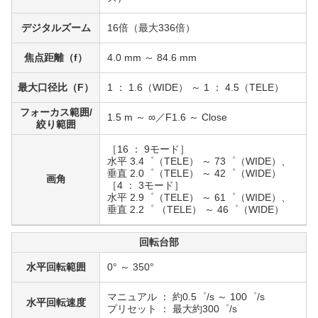
デジタルズーム
16倍（最大336倍）
焦点距離（f）
4.0 mm ～ 84.6 mm
最大口径比（F）
1 ： 1.6（WIDE） ～ 1 ： 4.5（TELE）
フォーカス範囲/
1.5 m ～ ∞／F1.6 ～ Close
絞り範囲
［16 ： 9モード］
水平 3.4゜（TELE） ～ 73゜（WIDE）、
垂直 2.0゜（TELE） ～ 42゜（WIDE）
画角
［4 ： 3モード］
水平 2.9゜（TELE） ～ 61゜（WIDE）、
垂直 2.2゜ （TELE） ～ 46゜（WIDE）
回転台部
水平回転範囲
0° ～ 350°
マニュアル ： 約0.5゜/s ～ 100゜/s
水平回転速度
プリセット ： 最大約300゜/s