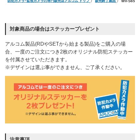
防犯カメラ･監視カメラの専門販売店アルコム トップ
販売終了製品
WV-S65
対象商品の場合はステッカープレゼント
アルコム製品(RDやSETから始まる製品)をご購入の場
合、一度のご注文につき2枚のオリジナル防犯ステッカー
を付属させていただきます。
※デザインは選ぶ事ができません、ご了承ください。
注意事項