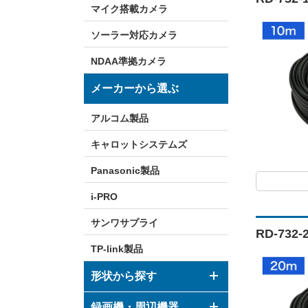
マイク搭載カメラ
ソーラー対応カメラ
NDAA準拠カメラ
メーカーから選ぶ
アルコム製品
キャロットシステムズ
Panasonic製品
i-PRO
サンワサプライ
RD-73
TP-link製品
形状から探す
ドーム型カメラ
録画機・周辺機器