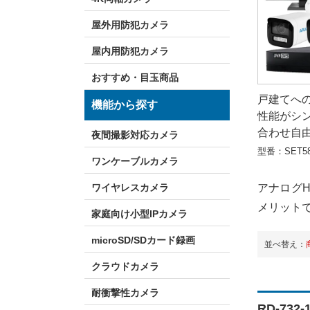
屋外用防犯カメラ
屋内用防犯カメラ
おすすめ・目玉商品
戸建てへ
機能から探す
性能がシ
合わせ自
夜間撮影対応カメラ
型番：SET5
ワンケーブルカメラ
ワイヤレスカメラ
アナログ
メリット
家庭向け小型IPカメラ
microSD/SDカード録画
並べ替え：
クラウドカメラ
耐衝撃性カメラ
RD-73