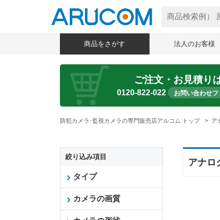
商品をさがす
法人のお客様
ご注文・お見積り
0120-822-022
お問い合わせフ
防犯カメラ･監視カメラの専門販売店アルコム トップ
ア
絞り込み項目
アナロ
タイプ
カメラの画質