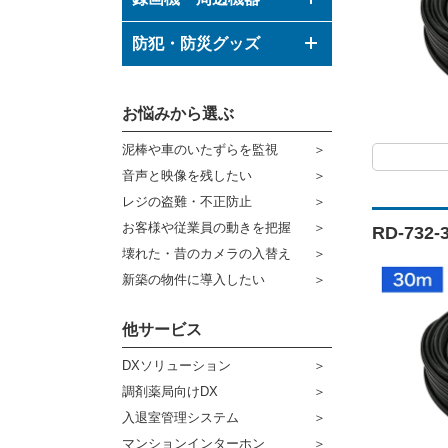
ボックス型カメラ
デジタルレコーダー
防犯・防災グッズ
バレット型カメラ
モニター
防犯グッズ
その他形状のカメラ
お悩みから選ぶ
ハウジング
防災グッズ
泥棒や車のいたずらを監視
ブラケット
ダミーカメラ
音声と映像を残したい
ケーブル
センサーライト・アラーム
レジの盗難・不正防止
お客様や従業員の動きを把握
RD-73
コネクター
防犯ステッカー
壊れた・昔のカメラの入替え
その他周辺機器
宅配ボックス
新築の物件に導入したい
アウトレット品
他サービス
販売終了商品
DXソリューション
調剤薬局向けDX
入退室管理システム
マンションインターホン