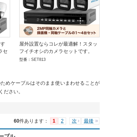
やす
屋外設置ならコレが最適解！スタッ
ラセ
フイチオシのカメラセットです。
型番：SET813
のためケーブルはそのまま使いまわせることが
ください。
60
件あります
：
1
2
次
最後
ケーブル