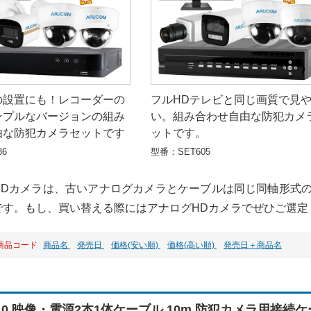
の設置にも！レコーダーの
フルHDテレビと同じ画質で見
ンプルなバージョンの組み
い。組み合わせ自由な防犯カメ
由な防犯カメラセットです
ットです。
86
型番：SET605
HDカメラは、古いアナログカメラとケーブルは同じ同軸形式
です。もし、買い替える際にはアナログHDカメラでぜひご選定
商品コード
商品名
発売日
価格(安い順)
価格(高い順)
発売日＋商品名
2-10 映像・電源2本1体ケーブル 10m 防犯カメラ用接続