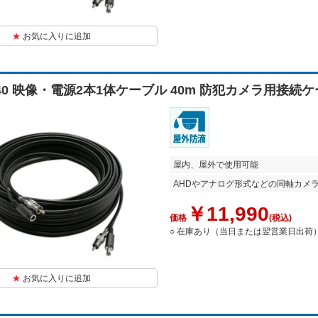
お気に入りに追加
2-40 映像・電源2本1体ケーブル 40m 防犯カメラ用接続
屋内、屋外で使用可能
AHDやアナログ形式などの同軸カメ
￥11,990
価格
(税込)
○ 在庫あり（当日または翌営業日出荷
お気に入りに追加