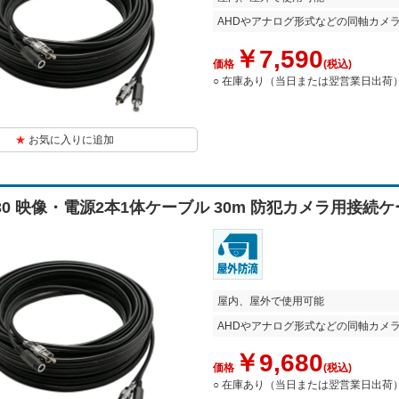
AHDやアナログ形式などの同軸カメ
￥7,590
価格
(税込)
○ 在庫あり（当日または翌営業日出荷
お気に入りに追加
2-30 映像・電源2本1体ケーブル 30m 防犯カメラ用接続
屋内、屋外で使用可能
AHDやアナログ形式などの同軸カメ
￥9,680
価格
(税込)
○ 在庫あり（当日または翌営業日出荷