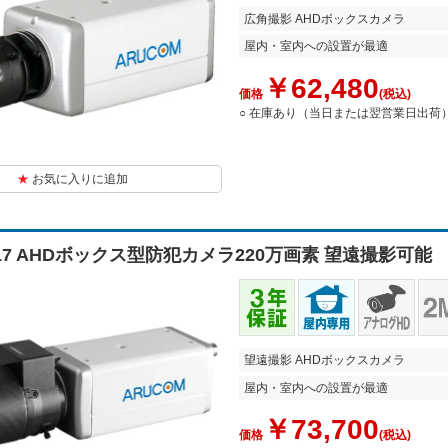
広角撮影 AHDボックスカメラ
屋内・室内への設置が最適
￥62,480
価格
(税込)
○ 在庫あり（当日または翌営業日出荷
お気に入りに追加
217 AHDボックス型防犯カメラ220万画素 望遠撮影可能
望遠撮影 AHDボックスカメラ
屋内・室内への設置が最適
￥73,700
価格
(税込)