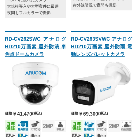
赤外線暗視で夜間も撮影
大規模導入や大型案件に最適
夜間もフルカラーで撮影
RD-CV262SWC アナログ
RD-CV263SVWC アナログ
HD210万画素 屋外防滴 単
HD210万画素 屋外防雨 電
焦点ドームカメラ
動レンズバレットカメラ
価格
￥41,470
(税込)
価格
￥69,300
(税込)