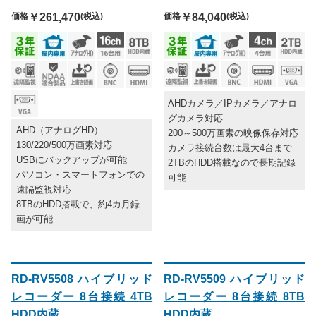
価格
￥261,470
(税込)
価格
￥84,040
(税込)
AHDカメラ／IPカメラ／アナロ
グカメラ対応
AHD（アナログHD）
200～500万画素の映像保存対応
130/220/500万画素対応
カメラ接続台数は最大4台まで
USBにバックアップが可能
2TBのHDD搭載なので長期記録
パソコン・スマートフォンでの
可能
遠隔監視対応
8TBのHDD搭載で、約4カ月録
画が可能
RD-RV5508 ハイブリッド
RD-RV5509 ハイブリッド
レコーダー 8台接続 4TB
レコーダー 8台接続 8TB
HDD内蔵
HDD内蔵