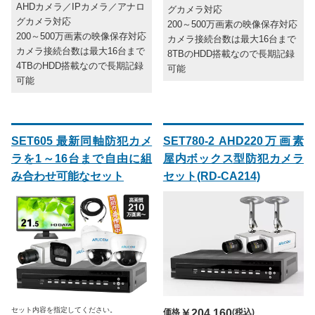
AHDカメラ／IPカメラ／アナロ
グカメラ対応
グカメラ対応
200～500万画素の映像保存対応
200～500万画素の映像保存対応
カメラ接続台数は最大16台まで
カメラ接続台数は最大16台まで
8TBのHDD搭載なので長期記録
4TBのHDD搭載なので長期記録
可能
可能
SET605 最新同軸防犯カメ
SET780-2 AHD220万画素
ラを1～16台まで自由に組
屋内ボックス型防犯カメラ
み合わせ可能なセット
セット(RD-CA214)
セット内容を指定してください。
価格
￥204,160
(税込)