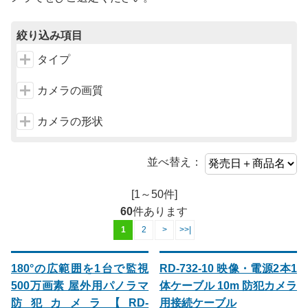
絞り込み項目
タイプ
カメラの画質
カメラの形状
並べ替え：
[1～50件]
60
件あります
1
2
>
>>|
180°の広範囲を1台で監視
RD-732-10 映像・電源2本1
500万画素 屋外用パノラマ
体ケーブル 10m 防犯カメラ
防犯カメラ【RD-
用接続ケーブル