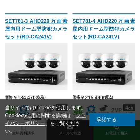
SET781-3 AHD220万画素
SET781-4 AHD220万画素
屋内用ドーム型防犯カメラ
屋内用ドーム型防犯カメラ
セット(RD-CA241V)
セット(RD-CA241V)
価格
￥184,470
(税込)
価格
￥215,490
(税込)
当サイトではCookieを使用します。
Cookieの使用に関する詳細は「
プラ
承諾する
イバシーポリシー
」をご覧くださ
い。
無料資料請求
メールで相談
お電話で相談