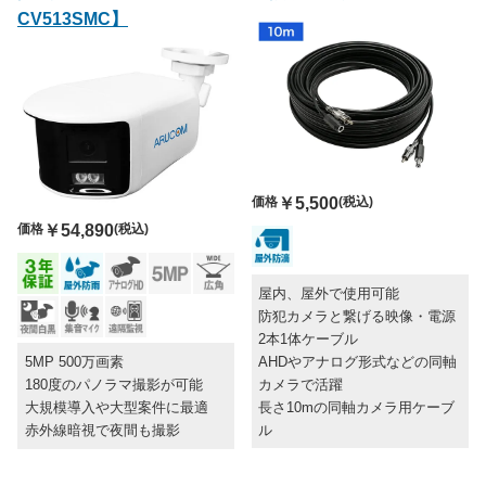
CV513SMC】
価格
￥5,500
(税込)
価格
￥54,890
(税込)
屋内、屋外で使用可能
防犯カメラと繋げる映像・電源
2本1体ケーブル
AHDやアナログ形式などの同軸
5MP 500万画素
カメラで活躍
180度のパノラマ撮影が可能
長さ10mの同軸カメラ用ケーブ
大規模導入や大型案件に最適
ル
赤外線暗視で夜間も撮影