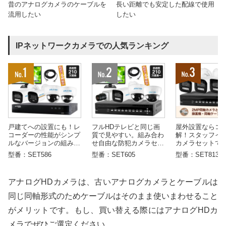
昔のアナログカメラのケーブルを
長い距離でも安定した配線で使用
流用したい
したい
IPネットワークカメラでの人気ランキング
戸建てへの設置にも！レ
フルHDテレビと同じ画
屋外設置ならコ
コーダーの性能がシンプ
質で見やすい。組み合わ
解！スタッフイ
ルなバージョンの組み合
せ自由な防犯カメラセッ
カメラセットで
わせ自由な防犯カメラセ
トです。
型番：SET586
型番：SET605
型番：SET813
ットです
アナログHDカメラは、古いアナログカメラとケーブルは
同じ同軸形式のためケーブルはそのまま使いまわせること
がメリットです。もし、買い替える際にはアナログHDカ
メラでぜひご選定ください。