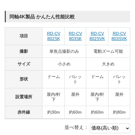
同軸4K製品 かんたん性能比較
RD-CV
RD-CV
RD-CV
RD-CV
項目
802SK
803SK
802SVK
803SVK
撮影
単焦点撮影のみ
電動ズーム可能
サイズ
小さめ
大きめ
ドーム
バレッ
ドーム
バレッ
形状
ト
ト
屋内/軒
屋外
屋内/軒
屋外
設置場所
下
下
赤外線
約30m
約60m
約60m
約80m
並べ替え：