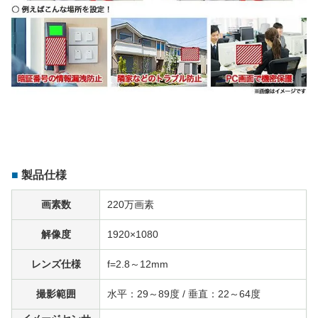
製品仕様
画素数
220万画素
解像度
1920×1080
レンズ仕様
f=2.8～12mm
撮影範囲
水平：29～89度 / 垂直：22～64度