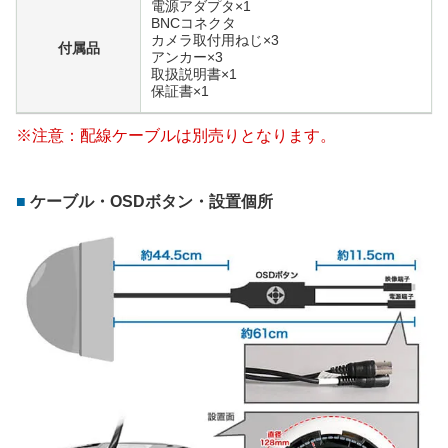
電源アダプタ×1
BNCコネクタ
カメラ取付用ねじ×3
付属品
アンカー×3
取扱説明書×1
保証書×1
※注意：配線ケーブルは別売りとなります。
ケーブル・OSDボタン・設置個所