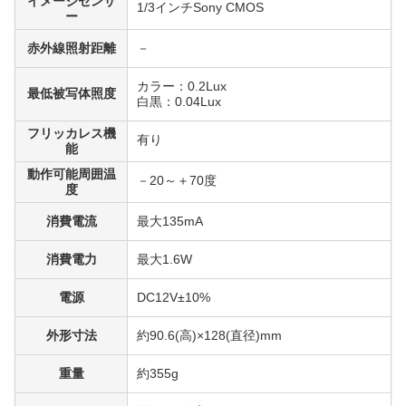
イメージセンサ
1/3インチSony CMOS
ー
赤外線照射距離
－
カラー：0.2Lux
最低被写体照度
白黒：0.04Lux
フリッカレス機
有り
能
動作可能周囲温
－20～＋70度
度
消費電流
最大135mA
消費電力
最大1.6W
電源
DC12V±10%
外形寸法
約90.6(高)×128(直径)mm
重量
約355g