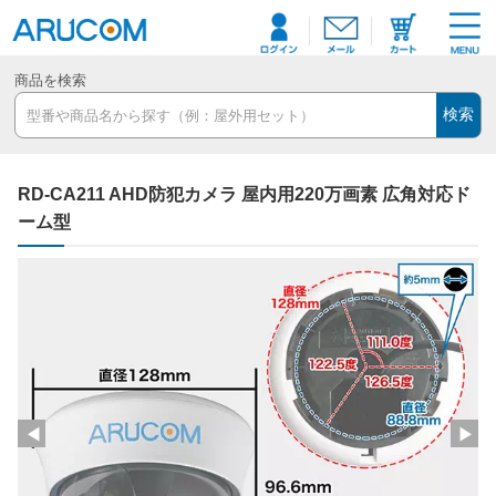
商品を検索
検索
RD-CA211 AHD防犯カメラ 屋内用220万画素 広角対応ド
ーム型
◀
▶