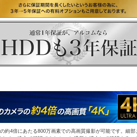
素の約4倍にあたる800万画素での高画質撮影が可能です。細