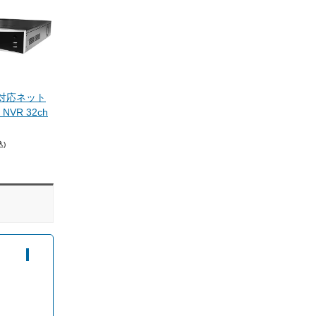
oE対応ネット
VR 32ch
込)