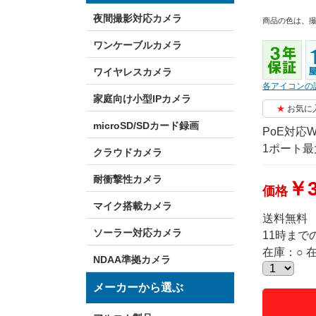
夜間撮影対応カメラ
商品の色は、
ワンケーブルカメラ
ワイヤレスカメラ
各アイコンの
家庭向け小型IPカメラ
お気に
microSD/SDカード録画
PoE対応W
1ポート最
クラウドカメラ
耐衝撃性カメラ
￥3
価格
マイク搭載カメラ
送料無料
ソーラー対応カメラ
11時ま
在庫：○ 
NDAA準拠カメラ
メーカーから選ぶ