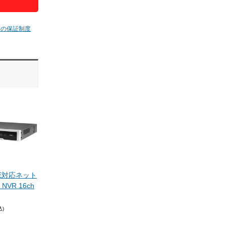
ムの保証制度
PoE対応ネット
VR 16ch
込)