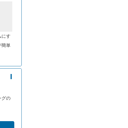
ムにす
が簡単
ングの