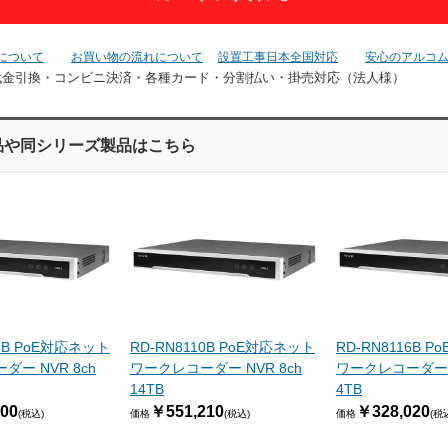
について
お買い物の流れについて
設置工事日本全国対応
安心のアルコ
代金引換・コンビニ決済・
各種カード・分割払い・掛売対応（法人様）
品や同シリーズ製品はこちら
08B PoE対応ネット
RD-RN8110B PoE対応ネット
RD-RN8116B 
ー NVR 8ch
ワークレコーダー NVR 8ch
ワークレコーダー N
14TB
4TB
00
￥551,210
￥328,020
(税込)
価格
(税込)
価格
(税