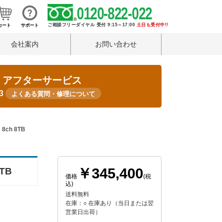
0120-822-022
ご相談フリーダイヤル 受付 9:15～17:00
土日も受付中!!
カート
サポート
会社案内
お問い合わせ
・アフターサービス
33
よくある質問・修理について
ch 8TB
￥345,400
TB
価格
(税
込)
送料無料
在庫：○ 在庫あり（当日または翌
営業日出荷）