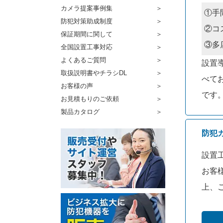
カメラ提案事例集
①手
防犯対策助成制度
②コ
保証期間に関して
③多
全国設置工事対応
よくあるご質問
設置
取扱説明書やチラシDL
べて
お客様の声
です
お見積もりのご依頼
製品カタログ
防犯
設置
お客
上、