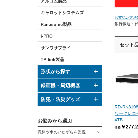
アルコム製品
キャロットシステムズ
お支払い方法
銀行振込・
Panasonic製品
i-PRO
セット
サンワサプライ
TP-link製品
形状から探す
ドーム型カメラ
録画機・周辺機器
ボックス型カメラ
デジタルレコーダー
防犯・防災グッズ
RD-RN81
バレット型カメラ
モニター
防犯グッズ
ワークレコーダ
4TB
その他形状のカメラ
お悩みから選ぶ
ハウジング
防災グッズ
￥277,2
価格
泥棒や車のいたずらを監視
ブラケット
ダミーカメラ