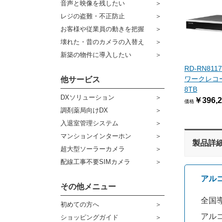
音声と映像を残したい
ケーブル
センサーライト・アラーム
レジの盗難・不正防止
お客様や従業員の動きを把握
コネクター
防犯ステッカー
壊れた・昔のカメラの入替え
その他周辺機器
宅配ボックス
新築の物件に導入したい
RD-RN81
アウトレット品
ワークレコーダ
他サービス
8TB
販売終了商品
DXソリューション
￥396,2
価格
調剤薬局向けDX
入退室管理システム
マンションインターホン
製品詳
超大型ソーラーカメラ
配線工事不要SIMカメラ
アル
その他メニュー
全国導
初めての方へ
アル
ショッピングガイド