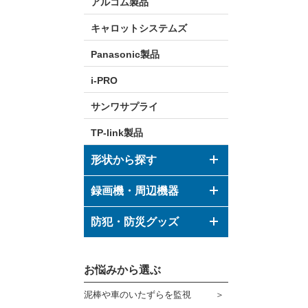
アルコム製品
キャロットシステムズ
Panasonic製品
i-PRO
サンワサプライ
TP-link製品
形状から探す
ドーム型カメラ
録画機・周辺機器
ボックス型カメラ
デジタルレコーダー
防犯・防災グッズ
バレット型カメラ
モニター
防犯グッズ
その他形状のカメラ
お悩みから選ぶ
ハウジング
防災グッズ
泥棒や車のいたずらを監視
ブラケット
ダミーカメラ