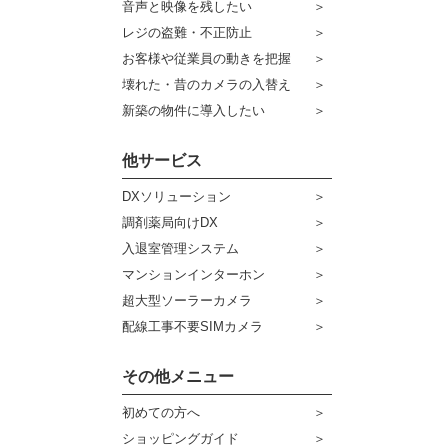
音声と映像を残したい
ケーブル
センサーライト・アラーム
レジの盗難・不正防止
お客様や従業員の動きを把握
コネクター
防犯ステッカー
壊れた・昔のカメラの入替え
その他周辺機器
宅配ボックス
新築の物件に導入したい
アウトレット品
他サービス
販売終了商品
DXソリューション
調剤薬局向けDX
入退室管理システム
マンションインターホン
超大型ソーラーカメラ
配線工事不要SIMカメラ
その他メニュー
初めての方へ
ショッピングガイド