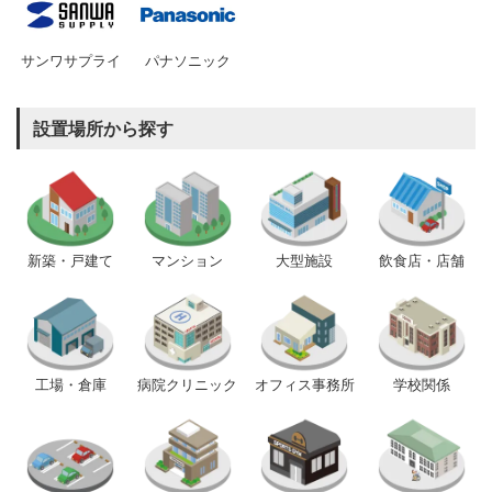
サンワサプライ
パナソニック
設置場所から探す
新築・戸建て
マンション
大型施設
飲食店・店舗
工場・倉庫
病院クリニック
オフィス事務所
学校関係