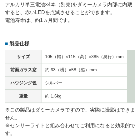
アルカリ単三電池×4本（別売)をダミーカメラ内部に内蔵
すると、赤いLEDを点滅させることができます。
電池寿命は、約1ヵ月間です。
製品仕様
サイズ
105（幅）×115（高）×385（奥行）mm
前面ガラス窓
約 63（横）×58（縦）mm
ハウジング色
シルバー
重量
約 1.6kg
※この製品はダミーカメラですので、実際に撮影はできま
せん。
※センサーライトと組み合わせてご利用になると効果的で
す。