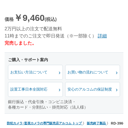
￥9,460
価格
(税込)
2万円以上の注文で配送無料
11時までのご注文で即日発送（※一部除く）
詳細
完売しました。
お支払い方法について
お買い物の流れについて
設置工事日本全国対応
安心のアルコムの保証制度
銀行振込・代金引換・コンビニ決済・
各種カード・分割払い・掛売対応（法人様）
防犯カメラ･監視カメラの専門販売店アルコム トップ
販売終了製品
RD-396