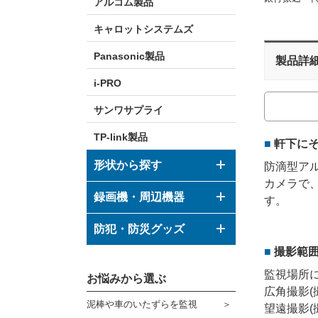
アルコム製品
キャロットシステムズ
Panasonic製品
製品詳
i-PRO
サンワサプライ
TP-link製品
軒下に
形状から探す
防滴型アル
カメラで、
ドーム型カメラ
録画機・周辺機器
す。
ボックス型カメラ
デジタルレコーダー
防犯・防災グッズ
バレット型カメラ
撮影範
モニター
防犯グッズ
監視場所
その他形状のカメラ
お悩みから選ぶ
ハウジング
防災グッズ
広角撮影(撮
泥棒や車のいたずらを監視
望遠撮影(撮
ブラケット
ダミーカメラ