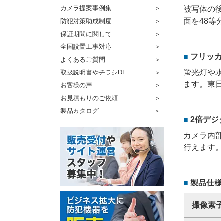
カメラ提案事例集
被写体の
面を48
防犯対策助成制度
保証期間に関して
全国設置工事対応
フリッ
よくあるご質問
蛍光灯や
取扱説明書やチラシDL
ます。東
お客様の声
お見積もりのご依頼
製品カタログ
2倍デジ
カメラ内
行えます
製品仕
撮像素