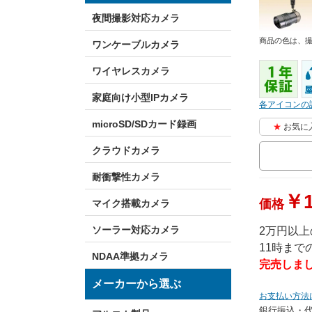
夜間撮影対応カメラ
商品の色は、
ワンケーブルカメラ
ワイヤレスカメラ
家庭向け小型IPカメラ
各アイコンの
microSD/SDカード録画
お気に
クラウドカメラ
耐衝撃性カメラ
￥1
価格
マイク搭載カメラ
ソーラー対応カメラ
2万円以
11時ま
NDAA準拠カメラ
完売しま
メーカーから選ぶ
お支払い方法
銀行振込・