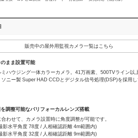
細
販売中の屋外用監視カメラ一覧はこちら
そのまま設置可能
ミハウジング一体カラーカメラ。41万画素、500TVライン以
ソニー製 Super HAD CCDとデジタル信号処理(DSP)を採用
囲を調整可能なバリフォーカルレンズ搭載
に合わせて、カメラ設置時に角度調整が可能です。
影水平角度 78度 / 人相確認距離 4m範囲内)
影水平角度 32度 / 人相確認距離 9m範囲内)