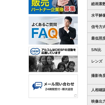
総画素
水平解
信号方
最低照
S/N比
レンズ
撮影角
人相確
映像出