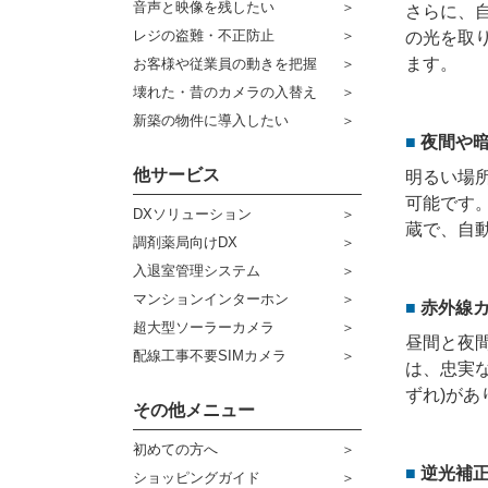
音声と映像を残したい
さらに、
ケーブル
センサーライト・アラーム
レジの盗難・不正防止
の光を取
ます。
お客様や従業員の動きを把握
コネクター
防犯ステッカー
壊れた・昔のカメラの入替え
その他周辺機器
宅配ボックス
新築の物件に導入したい
夜間や
アウトレット品
他サービス
明るい場
販売終了商品
可能です。
DXソリューション
蔵で、自動
調剤薬局向けDX
入退室管理システム
マンションインターホン
赤外線
超大型ソーラーカメラ
昼間と夜
配線工事不要SIMカメラ
は、忠実
ずれ)があ
その他メニュー
初めての方へ
逆光補正機
ショッピングガイド