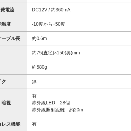
 消費電流
DC12V / 約360mA
能温度
-10度から+50度
ケーブル長
約0.6m
約75(直径)×150(奥)mm
約580g
イク
無
有
 暗視
赤外線LED 28個
赤外線照射距離 約20m
カレス機能
有