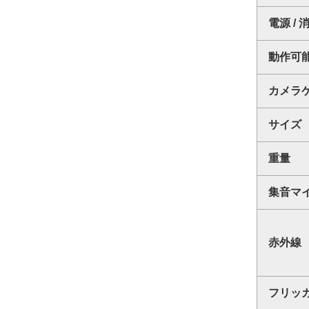
電源 /
動作可
カメラ
サイズ
重量
集音マ
赤外線
フリッ