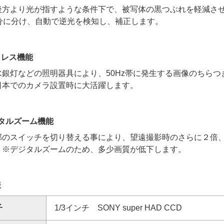
後方より光が指すような条件下で、被写体の黒つぶれを軽減さ
等分に分け、自動で逆光を検知し、補正します。
カレス機能
水銀灯などの照明器具により、50Hz帯に発生する画像のちらつ
日本でのカメラ設置時に大活躍します。
タルズーム機能
部のスイッチを切り替える事により、望遠撮影時のさらに２倍
。※デジタルズームのため、多少画質が低下します。
様
子
1/3インチ SONY super HAD CCD