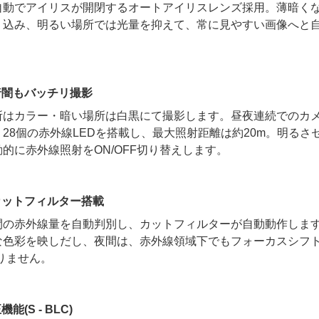
自動でアイリスが開閉するオートアイリスレンズ採用。薄暗く
り込み、明るい場所では光量を抑えて、常に見やすい画像へと
暗闇もバッチリ撮影
所はカラー・暗い場所は白黒にて撮影します。昼夜連続でのカ
28個の赤外線LEDを搭載し、最大照射距離は約20m。明るさ
的に赤外線照射をON/OFF切り替えします。
カットフィルター搭載
間の赤外線量を自動判別し、カットフィルターが自動動作しま
な色彩を映しだし、夜間は、赤外線領域下でもフォーカスシフト
りません。
能(S - BLC)