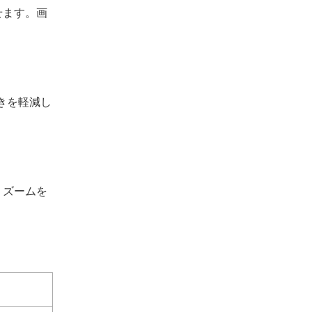
せます。画
きを軽減し
、ズームを