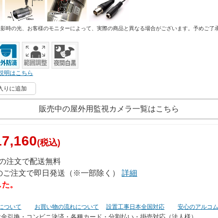
撮影時の光、お客様のモニターによって、実際の商品と異なる場合がございます。予めご了
説明はこちら
入りに追加
販売中の屋外用監視カメラ一覧はこちら
7,160
(税込)
上の注文で配送無料
でのご注文で即日発送（※一部除く）
詳細
した。
について
お買い物の流れについて
設置工事日本全国対応
安心のアルコ
代金引換・コンビニ決済・
各種カード・分割払い・掛売対応（法人様）