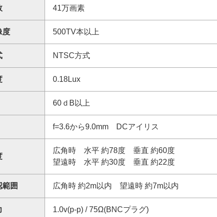
数
41万画素
像度
500TV本以上
式
NTSC方式
度
0.18Lux
60ｄB以上
f=3.6から9.0mm DCアイリス
広角時 水平 約78度 垂直 約60度
度
望遠時 水平 約30度 垂直 約22度
認範囲
広角時 約2m以内 望遠時 約7m以内
力
1.0v(p-p) / 75Ω(BNCプラグ)