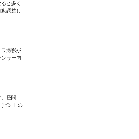
なると多く
自動調整し
メラ撮影が
センサー内
す。昼間
(ピントの