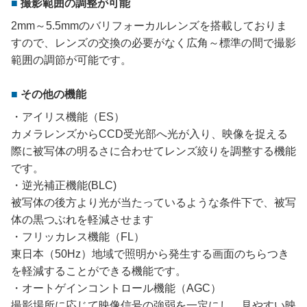
撮影範囲の調整が可能
2mm～5.5mmのバリフォーカルレンズを搭載しておりま
すので、レンズの交換の必要がなく広角～標準の間で撮影
範囲の調節が可能です。
その他の機能
・アイリス機能（ES）
カメラレンズからCCD受光部へ光が入り、映像を捉える
際に被写体の明るさに合わせてレンズ絞りを調整する機能
です。
・逆光補正機能(BLC)
被写体の後方より光が当たっているような条件下で、被写
体の黒つぶれを軽減させます
・フリッカレス機能（FL）
東日本（50Hz）地域で照明から発生する画面のちらつき
を軽減することができる機能です。
・オートゲインコントロール機能（AGC）
撮影場所に応じて映像信号の強弱を一定にし、見やすい映