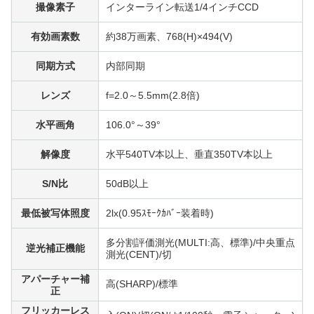
撮像素子
インターライン転送1/4インチCCD
有効画素数
約38万画素、768(H)×494(V)
同期方式
内部同期
レンズ
f=2.0～5.5mm(2.8倍)
水平画角
106.0°～39°
解像度
水平540TV本以上、垂直350TV本以上
S/N比
50dB以上
最低被写体照度
2lx(0.95ｽﾓｰｸｶﾊﾞｰ装着時)
多分割評価測光(MULTI:高、標準)/中央重点
逆光補正機能
測光(CENT)/切
アパーチャー補
高(SHARP)/標準
正
フリッカーレス