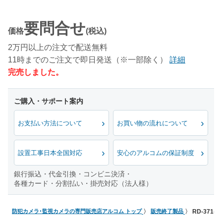
要問合せ
価格
(税込)
2万円以上の注文で配送無料
11時までのご注文で即日発送（※一部除く）
詳細
完売しました。
お支払い方法について
お買い物の流れについて
設置工事日本全国対応
安心のアルコムの保証制度
銀行振込・代金引換・コンビニ決済・
各種カード・分割払い・掛売対応（法人様）
防犯カメラ･監視カメラの専門販売店アルコム トップ
販売終了製品
RD-37