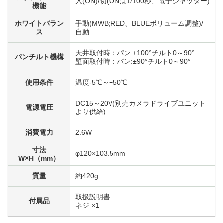
入(ON)/切(ONは1/100秒、電子シャッター)
機能
ホワイトバラン
手動(MWB;RED、BLUEボリューム調整)/
ス
自動
天井取付時：パン:±100°チルト0～90°
パンチルト機構
壁面取付時：パン:±90°チルト0～90°
使用条件
温度-5℃～+50℃
DC15～20V(別売カメラドライブユニット
電源電圧
より供給)
消費電力
2.6W
寸法
φ120×103.5mm
W×H（mm）
質量
約420g
取扱説明書
付属品
ネジ ×1