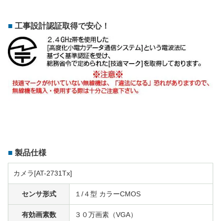
工事設計認証取得で安心！
製品仕様
カメラ[AT-2731Tx]
センサ形式
１/４型 カラーCMOS
有効画素数
３０万画素（VGA）