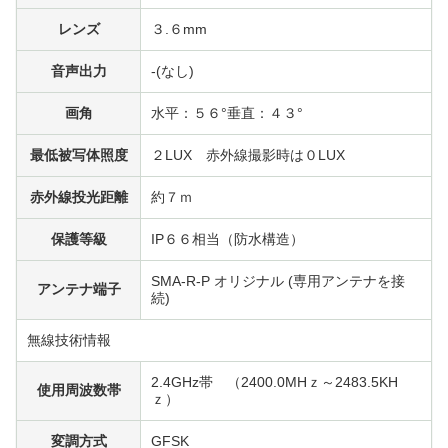
レンズ
３.６mm
音声出力
-(なし)
画角
水平：５６°垂直：４３°
最低被写体照度
２LUX 赤外線撮影時は０LUX
赤外線投光距離
約７ｍ
保護等級
IP６６相当（防水構造）
SMA-R-P オリジナル (専用アンテナを接
アンテナ端子
続)
無線技術情報
2.4GHz帯 （2400.0MHｚ～2483.5KH
使用周波数帯
ｚ）
変調方式
GFSK