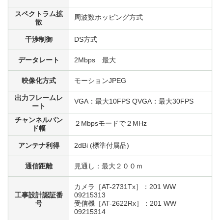
スペクトラム拡
周波数ホッピング方式
散
干渉制御
DS方式
データレート
2Mbps 最大
映像化方式
モーションJPEG
出力フレームレ
VGA：最大10FPS QVGA：最大30FPS
ート
チャンネルバン
２Mbpsモードで２MHz
ド幅
アンテナ利得
2dBi (標準付属品)
通信距離
見通し：最大２００ｍ
カメラ［AT-2731Tx］：201 WW
工事設計認証番
09215313
号
受信機［AT-2622Rx］：201 WW
09215314