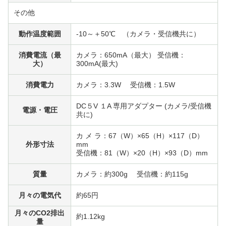
その他
動作温度範囲
-10～＋50℃ （カメラ・受信機共に）
消費電流（最
カメラ：650mA（最大） 受信機：
大）
300mA(最大)
消費電力
カメラ：3.3W 受信機：1.5W
DC５V １A 専用アダプター (カメラ/受信機
電源・電圧
共に)
カ メ ラ：67（W）×65（H）×117（D）
外形寸法
mm
受信機：81（W）×20（H）×93（D）mm
質量
カメラ：約300g 受信機：約115g
月々の電気代
約65円
月々のCO2排出
約1.12kg
量