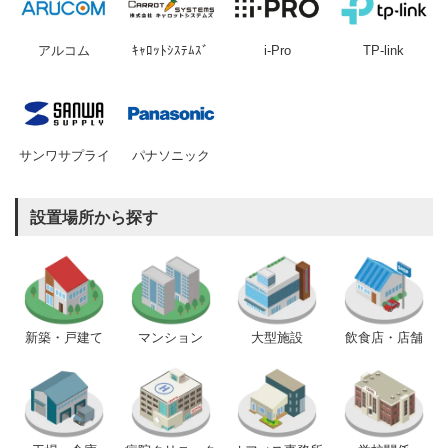
アルコム
ｷｬﾛｯﾄｼｽﾃﾑｽﾞ
i-Pro
TP-link
サンワサプライ
パナソニック
設置場所から探す
新築・戸建て
マンション
大型施設
飲食店・店舗