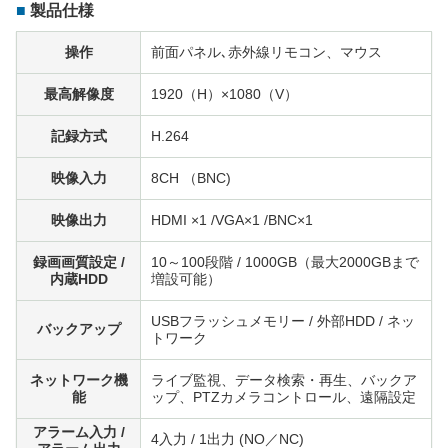
製品仕様
操作
前面パネル､赤外線リモコン、マウス
最高解像度
1920（H）×1080（V）
記録方式
H.264
映像入力
8CH （BNC)
映像出力
HDMI ×1 /VGA×1 /BNC×1
録画画質設定 /
10～100段階 / 1000GB（最大2000GBまで
内蔵HDD
増設可能）
USBフラッシュメモリー / 外部HDD / ネッ
バックアップ
トワーク
ネットワーク機
ライブ監視、データ検索・再生、バックア
能
ップ、PTZカメラコントロール、遠隔設定
アラーム入力 /
4入力 / 1出力 (NO／NC)