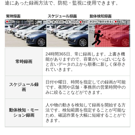
途にあった録画方法で、防犯・監視に使用できます。
24時間365日、常に録画します。上書き機
能がありますので、容量がいっぱいになる
常時録画
と古いデータの上から順番に新しく保存さ
れていきます。
日付や曜日、時間を指定しての録画が可能
スケジュール録
です。夜間や店舗・事務所の営業時間中の
画
みに絞ることなどができます。
人や物の動きを検知して録画を開始する方
動体検知・モー
法です。検知範囲を指定することが可能な
ション録画
ため、確認作業を大幅に短縮することがで
きます。