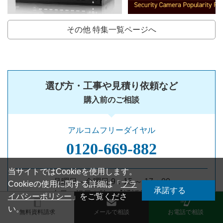
その他 特集一覧ページへ
選び方・工事や見積り依頼など
購入前のご相談
アルコムフリーダイヤル
0120‐669‐882
当サイトではCookieを使用します。
月曜日～金曜日 9：15 ～ 17：00
Cookieの使用に関する詳細は「
プラ
承諾する
土日・祝日を除く【通話料無料】
イバシーポリシー
」をご覧くださ
い。
無料資料請求
メールで相談
お電話で相談