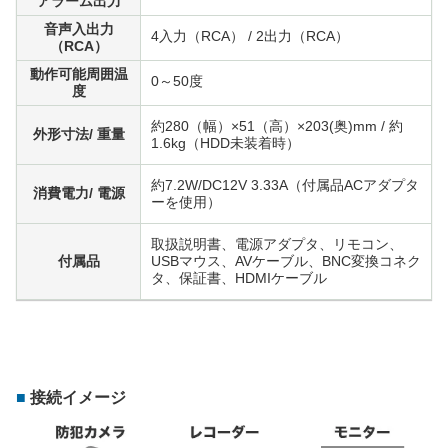
アラーム出力
音声入出力
4入力（RCA） / 2出力（RCA）
（RCA）
動作可能周囲温
0～50度
度
約280（幅）×51（高）×203(奥)mm / 約
外形寸法/ 重量
1.6kg（HDD未装着時）
約7.2W/DC12V 3.33A（付属品ACアダプタ
消費電力/ 電源
ーを使用）
取扱説明書、電源アダプタ、リモコン、
付属品
USBマウス、AVケーブル、BNC変換コネク
タ、保証書、HDMIケーブル
接続イメージ