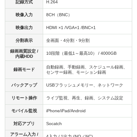
記録方式
H.264
映像入力
8CH（BNC）
映像出力
HDMI ×1 /VGA×1 /BNC×1
分割表示
全画面・4分割・9分割
録画画質設定 /
10段階（最低1～最高10） / 4000GB
内蔵HDD
自動録画、手動録画、スケジュール録画、
録画モード
センサー録画、モーション録画
バックアップ
USBフラッシュメモリー、ネットワーク
リモート操作
ライブ監視、再生、録画、システム設定
モバイル監視
iPhone/iPad/Android
対応アプリ
Socatch
アラーム入力 /
4入力 / 1出力 (NO／NC)