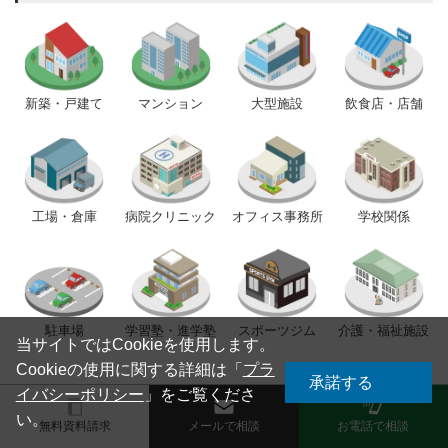
新築・戸建て
マンション
大型施設
飲食店・店舗
工場・倉庫
病院クリニック
オフィス事務所
学校関係
駐車場
学習塾・進学塾
スポーツジム
介護・福祉施設
当サイトではCookieを使用します。
Cookieの使用に関する詳細は「
プラ
承諾する
イバシーポリシー
」をご覧くださ
い。
キャンペーン情報
無料資料請求
メールで相談
お電話で相談