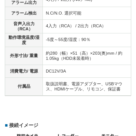
アラーム出力
アラーム検出
N.C/N.O. 選択可能
音声入出力
4入力（RCA） / 2出力（RCA）
（RCA）
動作環境温度/湿
-5度～55度/湿度：90％
度
約280（幅）×51（高）×203(奥)mm / 約
外形寸法/ 重量
1.05kg（HDD未装着時）
消費電力/ 電源
DC12V/3A
取扱説明書、電源アダプター、USBマウ
付属品
ス、HDMIケーブル、リモコン、保証書
接続イメージ