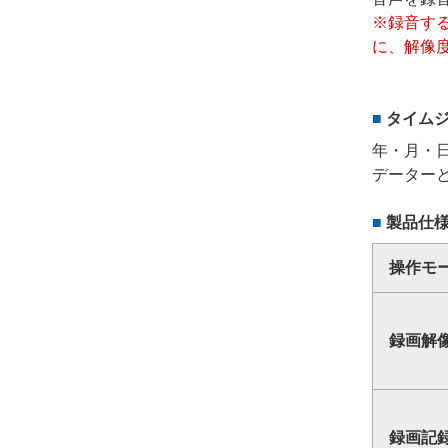
※録音す
に、解像度
タイム
年・月・
データー
製品仕
操作モ
録画解
録画記