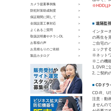
カメラ提案事例集
※HDDは
防犯対策助成制度
保証期間に関して
遠隔監
全国設置工事対応
よくあるご質問
インター
取扱説明書やチラシDL
の再生を
お客様の声
ご自宅の
ェックす
お見積もりのご依頼
※ネット
製品カタログ
※この機
1, DV
2, ご契
CDドラ
CD-R、
注意：動
ませんの
が必要で