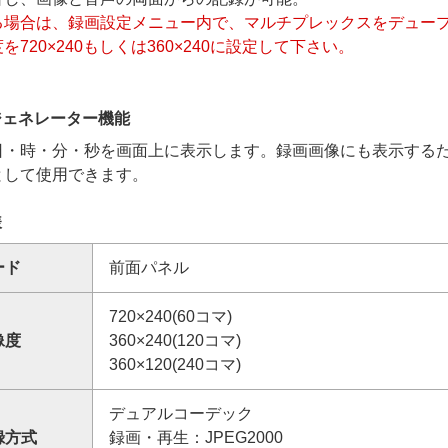
る場合は、録画設定メニュー内で、マルチプレックスをデュー
を720×240もしくは360×240に設定して下さい。
ジェネレーター機能
日・時・分・秒を画面上に表示します。録画画像にも表示する
として使用できます。
様
ード
前面パネル
720×240(60コマ)
像度
360×240(120コマ)
360×120(240コマ)
デュアルコーデック
録方式
録画・再生：JPEG2000