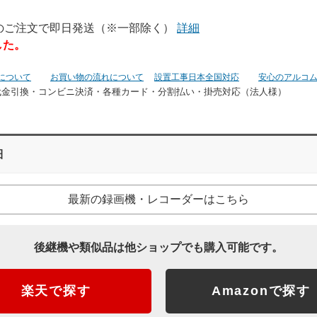
でのご注文で即日発送（※一部除く）
詳細
した。
について
お買い物の流れについて
設置工事日本全国対応
安心のアルコ
代金引換・コンビニ決済・
各種カード・分割払い・掛売対応（法人様）
細
最新の録画機・レコーダーはこちら
後継機や類似品は他ショップでも購入可能です。
楽天で探す
Amazonで探す