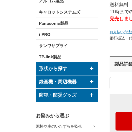
アルコム製品
送料無料
11時ま
キャロットシステムズ
完売しま
Panasonic製品
お支払い方法
i-PRO
銀行振込・
サンワサプライ
TP-link製品
製品詳
形状から探す
ドーム型カメラ
録画機・周辺機器
ボックス型カメラ
デジタルレコーダー
防犯・防災グッズ
バレット型カメラ
モニター
防犯グッズ
その他形状のカメラ
お悩みから選ぶ
ハウジング
防災グッズ
泥棒や車のいたずらを監視
ブラケット
ダミーカメラ