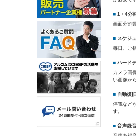
1・4分
画面分割
スケジ
毎日、ご
ハード
カメラ画
い画像か
自動復
停電など
す。
音声録
音声を録