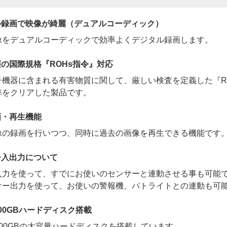
ル録画で映像が綺麗（デュアルコーディック）
像をデュアルコーディックで効率よくデジタル録画します。
の国際規格『ROHs指令』対応
子機器に含まれる有害物質に関して、厳しい検査を定義した『R
準をクリアした製品です。
画・再生機能
像の録画を行いつつ、同時に過去の画像を再生できる機能です
ー入出力について
入力を使って、すでにお使いのセンサーと連動させる事も可能
サー出力を使って、お使いの警報機、パトライトとの連動も可
00GBハードディスク搭載
00GBの大容量ハードディスクを搭載しています。