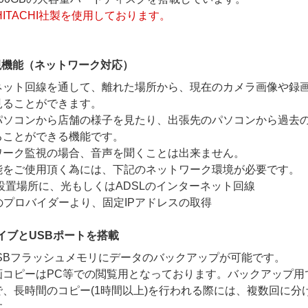
HITACHI社製を使用しております。
視機能（ネットワーク対応）
ネット回線を通して、離れた場所から、現在のカメラ画像や録
見ることができます。
パソコンから店舗の様子を見たり、出張先のパソコンから過去
ることができる機能です。
ワーク監視の場合、音声を聞くことは出来ません。
能をご使用頂く為には、下記のネットワーク環境が必要です。
Rご設置場所に、光もしくはADSLのインターネット回線
約のプロバイダーより、固定IPアドレスの取得
イブとUSBポートを搭載
USBフラッシュメモリにデータのバックアップが可能です。
画コピーはPC等での閲覧用となっております。バックアップ用
で、長時間のコピー(1時間以上)を行われる際には、複数回に分
す。