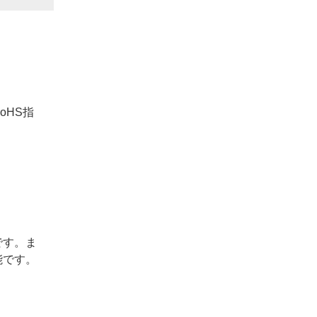
oHS指
。
です。ま
能です。