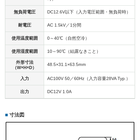
無負荷電圧
DC12.6V以下（入力電圧範囲・無負荷時）
耐電圧
AC 1.5kV／1分間
使用温度範囲
0～40℃（自然空冷）
使用湿度範囲
10～90℃（結露なきこと）
外形寸法
48.5×31.1×63.5mm
（W×H×D）
入力
AC100V 50／60Hz（入力容量28VA Typ.）
出力
DC12V 1.0A
寸法図