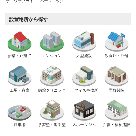
サンワサプライ
パナソニック
設置場所から探す
新築・戸建て
マンション
大型施設
飲食店・店舗
工場・倉庫
病院クリニック
オフィス事務所
学校関係
駐車場
学習塾・進学塾
スポーツジム
介護・福祉施設