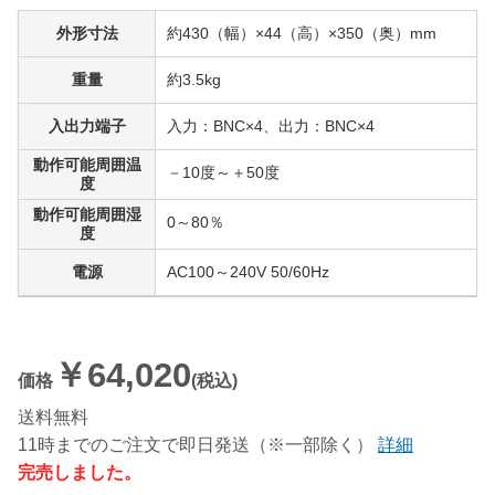
外形寸法
約430（幅）×44（高）×350（奥）mm
重量
約3.5kg
入出力端子
入力：BNC×4、出力：BNC×4
動作可能周囲温
－10度～＋50度
度
動作可能周囲湿
0～80％
度
電源
AC100～240V 50/60Hz
￥64,020
価格
(税込)
送料無料
11時までのご注文で即日発送（※一部除く）
詳細
完売しました。