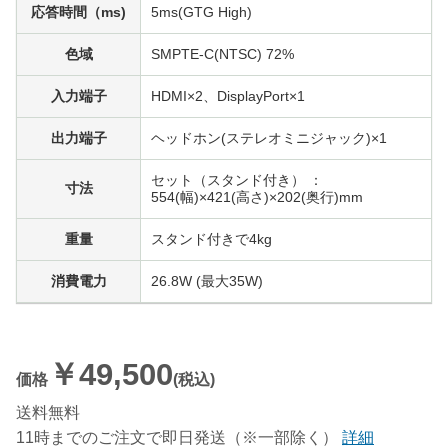
応答時間（ms)
5ms(GTG High)
色域
SMPTE-C(NTSC) 72%
入力端子
HDMI×2、DisplayPort×1
出力端子
ヘッドホン(ステレオミニジャック)×1
セット（スタンド付き） ：
寸法
554(幅)×421(高さ)×202(奥行)mm
重量
スタンド付きで4kg
消費電力
26.8W (最大35W)
￥49,500
価格
(税込)
送料無料
11時までのご注文で即日発送（※一部除く）
詳細