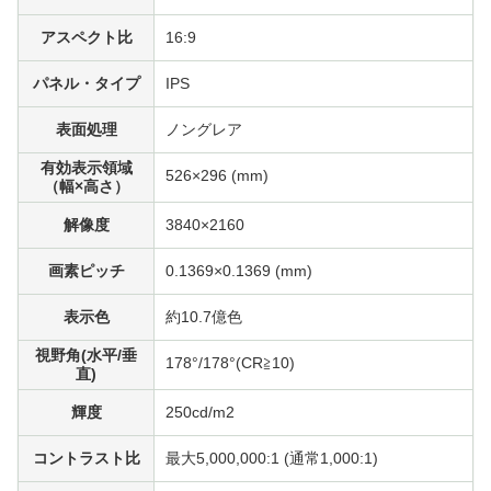
アスペクト比
16:9
パネル・タイプ
IPS
表面処理
ノングレア
有効表示領域
526×296 (mm)
（幅×高さ）
解像度
3840×2160
画素ピッチ
0.1369×0.1369 (mm)
表示色
約10.7億色
視野角(水平/垂
178°/178°(CR≧10)
直)
輝度
250cd/m
2
コントラスト比
最大5,000,000:1 (通常1,000:1)