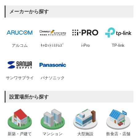
メーカーから探す
アルコム
ｷｬﾛｯﾄｼｽﾃﾑｽﾞ
i-Pro
TP-link
サンワサプライ
パナソニック
設置場所から探す
新築・戸建て
マンション
大型施設
飲食店・店舗