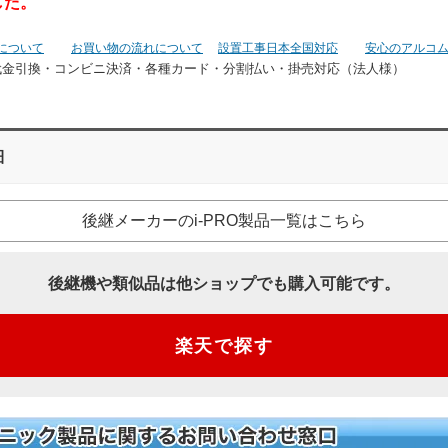
した。
について
お買い物の流れについて
設置工事日本全国対応
安心のアルコ
代金引換・コンビニ決済・
各種カード・分割払い・掛売対応（法人様）
細
後継メーカーのi-PRO製品一覧はこちら
後継機や類似品は他ショップでも購入可能です。
楽天で探す