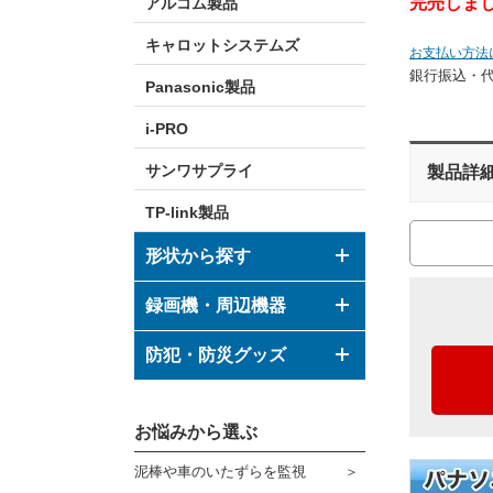
完売しま
アルコム製品
キャロットシステムズ
お支払い方法
銀行振込・
Panasonic製品
i-PRO
サンワサプライ
製品詳
TP-link製品
形状から探す
ドーム型カメラ
録画機・周辺機器
ボックス型カメラ
デジタルレコーダー
防犯・防災グッズ
バレット型カメラ
モニター
防犯グッズ
その他形状のカメラ
お悩みから選ぶ
ハウジング
防災グッズ
泥棒や車のいたずらを監視
ブラケット
ダミーカメラ