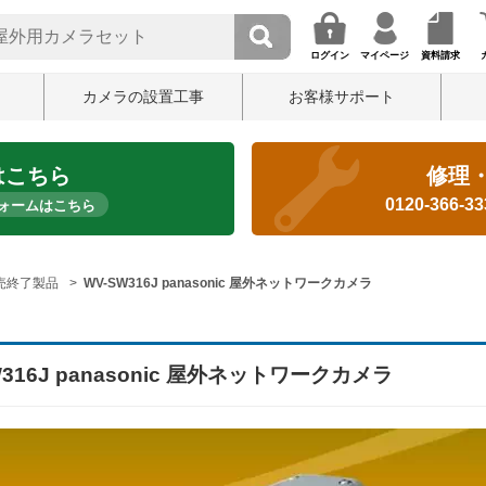
ログイン
マイページ
資料請求
カメラの設置工事
お客様サポート
はこちら
修理
0120-366-3
ォームはこちら
売終了製品
WV-SW316J panasonic 屋外ネットワークカメラ
W316J panasonic 屋外ネットワークカメラ