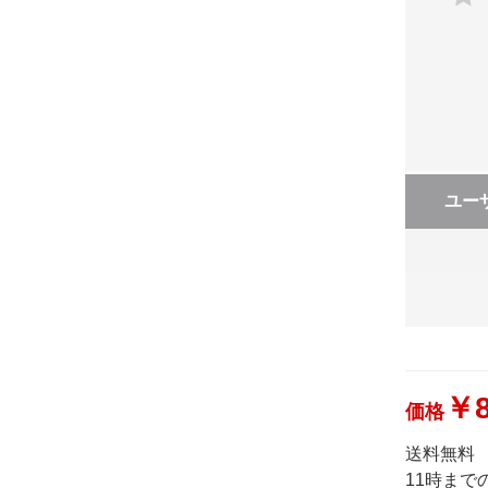
ユー
￥8
価格
送料無料
11時ま