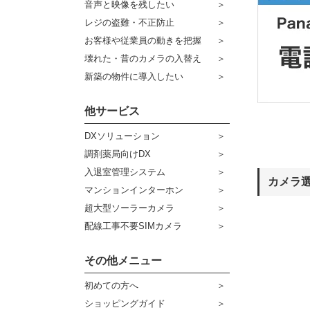
音声と映像を残したい
ケーブル
センサーライト・アラーム
レジの盗難・不正防止
お客様や従業員の動きを把握
コネクター
防犯ステッカー
壊れた・昔のカメラの入替え
その他周辺機器
宅配ボックス
新築の物件に導入したい
アウトレット品
他サービス
販売終了商品
DXソリューション
調剤薬局向けDX
入退室管理システム
カメラ
マンションインターホン
超大型ソーラーカメラ
配線工事不要SIMカメラ
その他メニュー
初めての方へ
ショッピングガイド