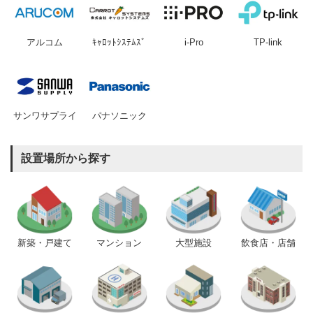
アルコム
ｷｬﾛｯﾄｼｽﾃﾑｽﾞ
i-Pro
TP-link
サンワサプライ
パナソニック
設置場所から探す
新築・戸建て
マンション
大型施設
飲食店・店舗