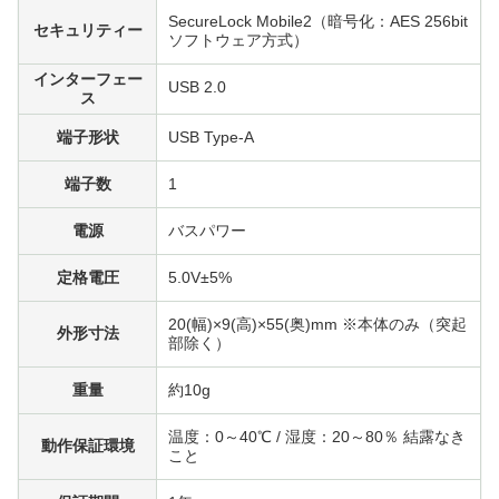
SecureLock Mobile2（暗号化：AES 256bit
セキュリティー
ソフトウェア方式）
インターフェー
USB 2.0
ス
端子形状
USB Type-A
端子数
1
電源
バスパワー
定格電圧
5.0V±5%
20(幅)×9(高)×55(奥)mm ※本体のみ（突起
外形寸法
部除く）
重量
約10g
温度：0～40℃ / 湿度：20～80％ 結露なき
動作保証環境
こと