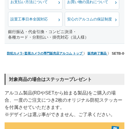
お支払い方法について
お買い物の流れについて
設置工事日本全国対応
安心のアルコムの保証制度
銀行振込・代金引換・コンビニ決済・
各種カード・分割払い・掛売対応（法人様）
防犯カメラ･監視カメラの専門販売店アルコム トップ
販売終了製品
SETB-0
対象商品の場合はステッカープレゼント
アルコム製品(RDやSETから始まる製品)をご購入の場
合、一度のご注文につき2枚のオリジナル防犯ステッカー
を付属させていただきます。
※デザインは選ぶ事ができません、ご了承ください。