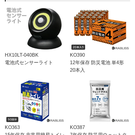
HX10LT-040BK
KO390
電池式センサーライト
12年保存 防災電池 単4形
20本入
KO363
KO387
15年保存 非常用簡易トイレ
7年保存 防災用ウェットタ