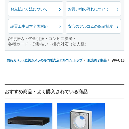
お支払い方法について
お買い物の流れについて
設置工事日本全国対応
安心のアルコムの保証制度
銀行振込・代金引換・コンビニ決済・
各種カード・分割払い・掛売対応（法人様）
防犯カメラ･監視カメラの専門販売店アルコム トップ
販売終了製品
WV-U15
おすすめ商品・よく購入されている商品