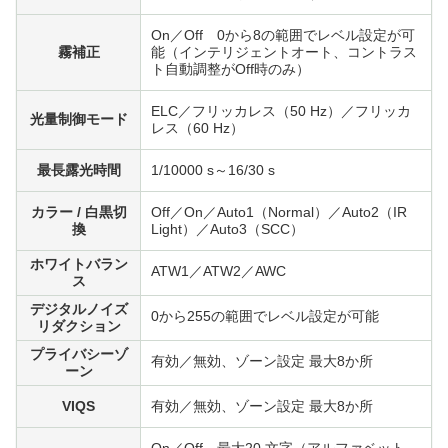
On／Off 0から8の範囲でレベル設定が可
霧補正
能（インテリジェントオート、コントラス
ト自動調整がOff時のみ）
ELC／フリッカレス（50 Hz）／フリッカ
光量制御モード
レス（60 Hz）
最長露光時間
1/10000 s～16/30 s
カラー / 白黒切
Off／On／Auto1（Normal）／Auto2（IR
換
Light）／Auto3（SCC）
ホワイトバラン
ATW1／ATW2／AWC
ス
デジタルノイズ
0から255の範囲でレベル設定が可能
リダクション
プライバシーゾ
有効／無効、ゾーン設定 最大8か所
ーン
VIQS
有効／無効、ゾーン設定 最大8か所