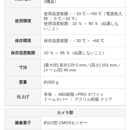
2機器）
使用温度範囲：－10 ℃～+50 ℃（電源投入
時 ： 0 ℃～50 ℃）
使用環境
使用湿度範囲：10 ％ ～ 90 ％（結露しな
いこと）
保存環境
保存温度範囲：－30 ℃ ～ +60 ℃
保存湿度範囲
10 ％ ～ 95 ％（結露しないこと）
[最大径] 直径129.5 mm／[高さ] 101 mm／
寸法
[ドーム径] 40 mm
質量
約350 g
本体 ： ABS樹脂 i-PRO ホワイト
仕上げ
ドームカバー ： アクリル樹脂 クリア
カメラ部
撮像素子
約1/3型 CMOSセンサー