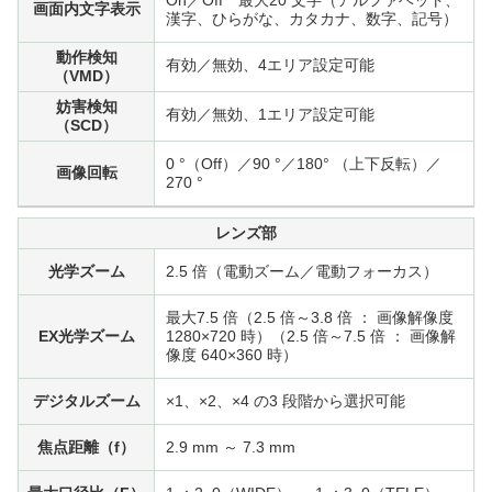
On／Off 最大20 文字（アルファベット、
画面内文字表示
漢字、ひらがな、カタカナ、数字、記号）
動作検知
有効／無効、4エリア設定可能
（VMD）
妨害検知
有効／無効、1エリア設定可能
（SCD）
0 °（Off）／90 °／180° （上下反転）／
画像回転
270 °
レンズ部
光学ズーム
2.5 倍（電動ズーム／電動フォーカス）
最大7.5 倍（2.5 倍～3.8 倍 ： 画像解像度
EX光学ズーム
1280×720 時）（2.5 倍～7.5 倍 ： 画像解
像度 640×360 時）
デジタルズーム
×1、×2、×4 の3 段階から選択可能
焦点距離（f）
2.9 mm ～ 7.3 mm