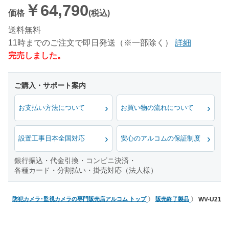
￥64,790
価格
(税込)
送料無料
11時までのご注文で即日発送（※一部除く）
詳細
完売しました。
お支払い方法について
お買い物の流れについて
設置工事日本全国対応
安心のアルコムの保証制度
銀行振込・代金引換・コンビニ決済・
各種カード・分割払い・掛売対応（法人様）
防犯カメラ･監視カメラの専門販売店アルコム トップ
販売終了製品
WV-U21