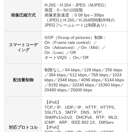
H.265・H.264・JPEG（MJPEG）
画質：0～9の10段階
画像圧縮方式
画像更新速度 ：0.08 fps～30fps
（JPEGとH.265／H.264同時動作時の
JPEGフレームレートは制限あり）
GOP（Group of pictures）制御：
On（Frame rate control）／
スマートコーデ
On（Advanced）／On（Mid）／
ィング
On（Low）／Off
オートVIQS ： On／Off
制限なし／64 kbps／128 kbps／256 kbps
／384 kbps／512 kbps／768 kbps／1024
配信量制御
kbps／2048 kbps／4096 kbps／6144 kbps
／8192 kbps／10240 kbps／15360 kbps／
20480 kbps／25600 kbps
【IPv6】
TCP／IP、UDP／IP、HTTP、HTTPS、
SSL/TLS、SMTP、DNS、NTP、
SNMPv1/v2/v3、DHCPv6、RTP、MLD、
ICMP、ARP、IEEE 802.1X、DiffServ
対応プロトコル
【IPv4】