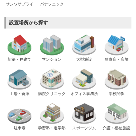
サンワサプライ
パナソニック
設置場所から探す
新築・戸建て
マンション
大型施設
飲食店・店舗
工場・倉庫
病院クリニック
オフィス事務所
学校関係
駐車場
学習塾・進学塾
スポーツジム
介護・福祉施設