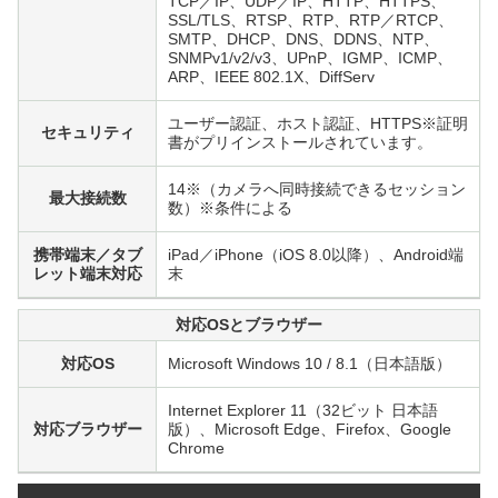
TCP／IP、UDP／IP、HTTP、HTTPS、
SSL/TLS、RTSP、RTP、RTP／RTCP、
SMTP、DHCP、DNS、DDNS、NTP、
SNMPv1/v2/v3、UPnP、IGMP、ICMP、
ARP、IEEE 802.1X、DiffServ
ユーザー認証、ホスト認証、HTTPS※証明
セキュリティ
書がプリインストールされています。
14
※
（カメラへ同時接続できるセッション
最大接続数
数）※条件による
携帯端末／タブ
iPad／iPhone（iOS 8.0以降）、Android端
レット端末対応
末
対応OSとブラウザー
対応OS
Microsoft Windows 10 / 8.1（日本語版）
Internet Explorer 11（32ビット 日本語
対応ブラウザー
版）、Microsoft Edge、Firefox、Google
Chrome