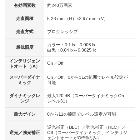
有効画素数
約240万画素
走査面積
5.28 mm（H）×2.97 mm（V）
走査方式
プログレッシブ
カラー：0.1 lx～0.006 lx
最低照度
白黒：0.04 lx～0.0025 lx
インテリジェン
On／Off
トオート（iA）
スーパーダイナ
On／Off、0から31の範囲でレベル設定が
ミック
可能
ダイナミックレ
最大120 dB（スーパーダイナミックOn、
ンジ
レベル31）
最大ゲイン
0から11の範囲でレベル設定が可能
逆光補正（BLC）／強光補正（HLC）／
逆光／強光補正
Off（スーパーダイナミック、インテリジ
ェントオートがOff時のみ）