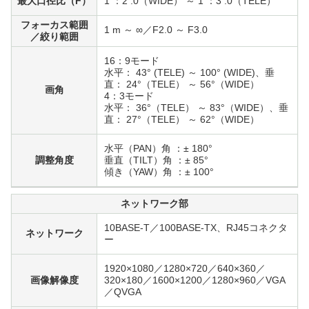
最大口径比（F）
1 ：2 .0（WIDE） ～ 1 ：3 .0（TELE）
フォーカス範囲
1 m ～ ∞／F2.0 ～ F3.0
／絞り範囲
16：9モード
水平： 43° (TELE) ～ 100° (WIDE)、垂
直： 24°（TELE） ～ 56°（WIDE）
画角
4：3モード
水平： 36°（TELE） ～ 83°（WIDE）、垂
直： 27°（TELE） ～ 62°（WIDE）
水平（PAN）角 ：± 180°
調整角度
垂直（TILT）角 ：± 85°
傾き（YAW）角 ：± 100°
ネットワーク部
10BASE-T／100BASE-TX、RJ45コネクタ
ネットワーク
ー
1920×1080／1280×720／640×360／
画像解像度
320×180／1600×1200／1280×960／VGA
／QVGA