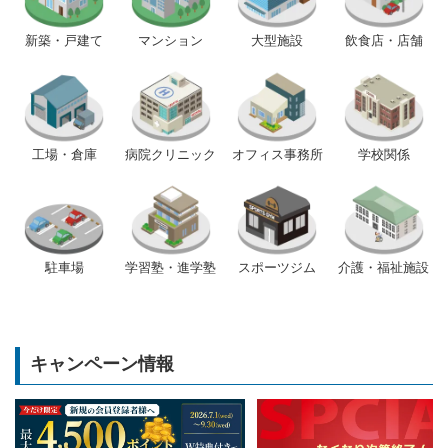
新築・戸建て
マンション
大型施設
飲食店・店舗
工場・倉庫
病院クリニック
オフィス事務所
学校関係
駐車場
学習塾・進学塾
スポーツジム
介護・福祉施設
キャンペーン情報