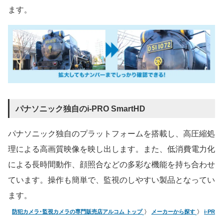
ます。
パナソニック独自のi-PRO SmartHD
パナソニック独自のプラットフォームを搭載し、高圧縮処
理による高画質映像を映し出します。また、低消費電力化
による長時間動作、顔照合などの多彩な機能を持ち合わせ
ています。操作も簡単で、監視のしやすい製品となってい
ます。
防犯カメラ･監視カメラの専門販売店アルコム トップ
メーカーから探す
i-PRO