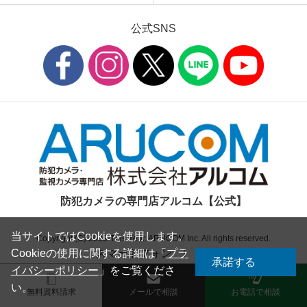
公式SNS
防犯カメラの専門店アルコム【公式】
当サイトではCookieを使用します。
Copyright (C) 2003-This Year. ARUCOM Inc. All rights reserved.
スマートフォン
|
PC
Cookieの使用に関する詳細は「
プラ
承諾する
イバシーポリシー
」をご覧くださ
い。
無料資料請求
メールで相談
お電話で相談