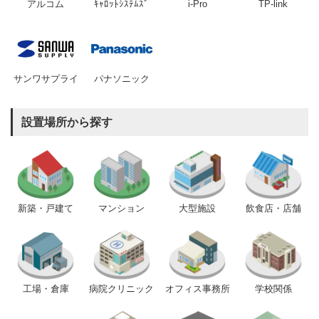
アルコム
ｷｬﾛｯﾄｼｽﾃﾑｽﾞ
i-Pro
TP-link
サンワサプライ
パナソニック
設置場所から探す
新築・戸建て
マンション
大型施設
飲食店・店舗
工場・倉庫
病院クリニック
オフィス事務所
学校関係