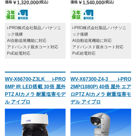
価格
￥1,320,000
(税込)
価格
￥1,540,000
(税込)
i-PRO株式会社製品／パナソニ
i-PRO株式会社製品／パナソニ
ック後継
ック後継
AI自動追尾機能に対応
AI自動追尾機能に対応
アドバンスド親水コート対応
アドバンスド親水コート対応
PoE給電対応
PoE給電対応
WV-X66700-Z3LK i-PRO
WV-X67300-Z4-3 i-PRO
8MP IR LED搭載 30倍 屋外
2MP(1080P) 40倍 屋外 エア
PTZ AIカメラ 耐重塩害モデ
ロPTZ AIカメラ 耐重塩害モ
ル アイプロ
デル アイプロ