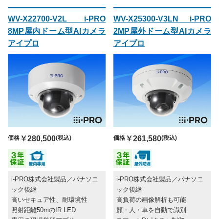
WV-X22700-V2L i-PRO
WV-X25300-V3LN i-PRO
8MP屋内ドーム型AIカメラ
2MP屋外ドーム型AIカメラ
アイプロ
アイプロ
価格
￥280,500
(税込)
価格
￥261,580
(税込)
i-PRO株式会社製品／パナソニ
i-PRO株式会社製品／パナソニ
ック後継
ック後継
高いセキュア性、耐環境性
高負荷の画像解析も可能
照射距離50mのIR LED
顔・人・車を自動で識別