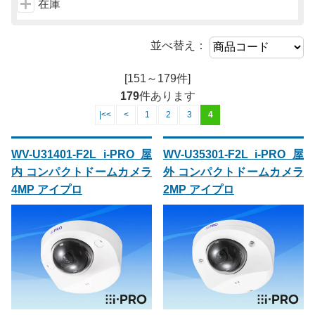
在庫
並べ替え：
[151～179件]
179
件あります
|<<
<
1
2
3
4
WV-U31401-F2L i-PRO 屋
WV-U35301-F2L i-PRO 屋
内 コンパクトドームカメラ
外 コンパクトドームカメラ
4MP アイプロ
2MP アイプロ