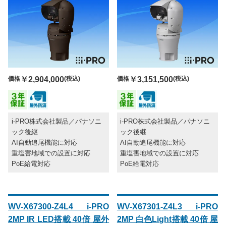
価格
￥2,904,000
(税込)
価格
￥3,151,500
(税込)
i-PRO株式会社製品／パナソニ
i-PRO株式会社製品／パナソニ
ック後継
ック後継
AI自動追尾機能に対応
AI自動追尾機能に対応
重塩害地域での設置に対応
重塩害地域での設置に対応
PoE給電対応
PoE給電対応
WV-X67300-Z4L4 i-PRO
WV-X67301-Z4L3 i-PRO
2MP IR LED搭載 40倍 屋外
2MP 白色Light搭載 40倍 屋