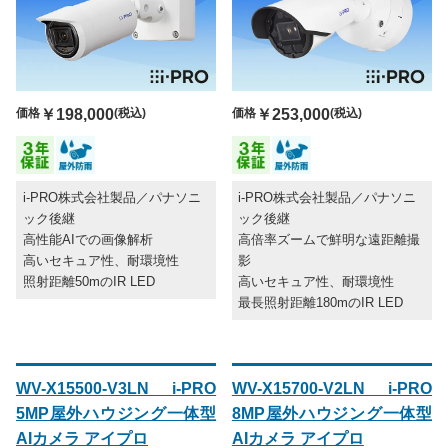
価格
￥198,000
(税込)
価格
￥253,000
(税込)
i-PRO株式会社製品／パナソニ
i-PRO株式会社製品／パナソニ
ック後継
ック後継
高性能AIでの画像解析
高倍率ズームで鮮明な遠距離撮
高いセキュア性、耐環境性
影
照射距離50mのIR LED
高いセキュア性、耐環境性
最長照射距離180mのIR LED
WV-X15500-V3LN i-PRO
WV-X15700-V2LN i-PRO
5MP屋外ハウジング一体型
8MP屋外ハウジング一体型
AIカメラ アイプロ
AIカメラ アイプロ