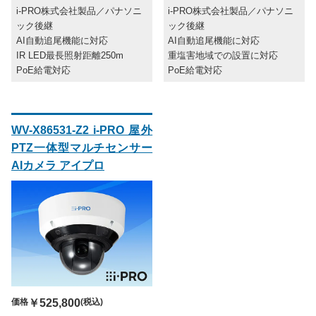
i-PRO株式会社製品／パナソニ
i-PRO株式会社製品／パナソニ
ック後継
ック後継
AI自動追尾機能に対応
AI自動追尾機能に対応
IR LED最長照射距離250m
重塩害地域での設置に対応
PoE給電対応
PoE給電対応
WV-X86531-Z2 i-PRO 屋外
PTZ一体型マルチセンサー
AIカメラ アイプロ
価格
￥525,800
(税込)