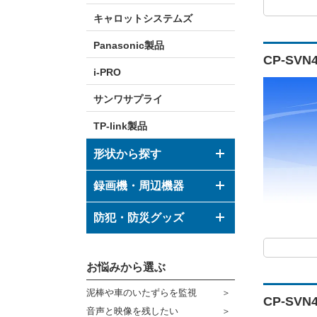
キャロットシステムズ
Panasonic製品
CP-SV
i-PRO
サンワサプライ
TP-link製品
形状から探す
ドーム型カメラ
録画機・周辺機器
ボックス型カメラ
デジタルレコーダー
防犯・防災グッズ
バレット型カメラ
モニター
防犯グッズ
その他形状のカメラ
お悩みから選ぶ
ハウジング
防災グッズ
泥棒や車のいたずらを監視
ブラケット
CP-SV
ダミーカメラ
音声と映像を残したい