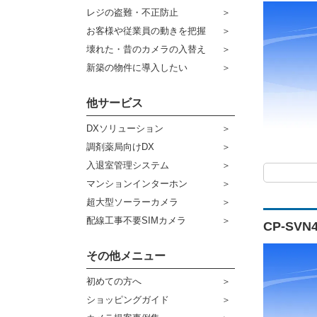
ケーブル
センサーライト・アラーム
レジの盗難・不正防止
お客様や従業員の動きを把握
コネクター
防犯ステッカー
壊れた・昔のカメラの入替え
その他周辺機器
宅配ボックス
新築の物件に導入したい
アウトレット品
他サービス
販売終了商品
DXソリューション
調剤薬局向けDX
入退室管理システム
マンションインターホン
超大型ソーラーカメラ
配線工事不要SIMカメラ
CP-SV
その他メニュー
初めての方へ
ショッピングガイド