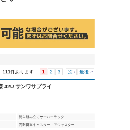
111
件あります
：
1
2
3
次
最後
様 42U サンワサプライ
簡単組み立てサーバーラック
高耐荷重キャスター・アジャスター