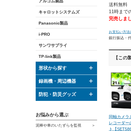
アルコム製品
送料無料
11時ま
キャロットシステムズ
完売しま
Panasonic製品
お支払い方法
i-PRO
銀行振込・
サンワサプライ
TP-link製品
【この
形状から探す
ドーム型カメラ
録画機・周辺機器
ボックス型カメラ
デジタルレコーダー
防犯・防災グッズ
バレット型カメラ
モニター
防犯グッズ
その他形状のカメラ
お悩みから選ぶ
ハウジング
同軸カメラと
防災グッズ
レコーダー
泥棒や車のいたずらを監視
ブラケット
ト【SET58
ダミーカメラ