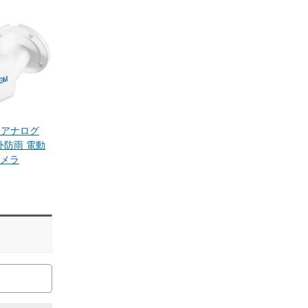
C アナログ
外防雨 電動
メラ