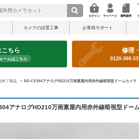
ログイン
マイページ
資料請求
カメラの設置工事
お客様サポート
はこちら
修理
0120-366-3
ォームはこちら
売終了製品
RD-CV304アナログHD210万画素屋内用赤外線暗視型ドームカメラ
CV304アナログHD210万画素屋内用赤外線暗視型ドー