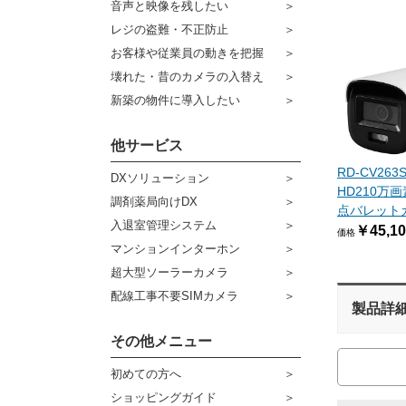
音声と映像を残したい
ケーブル
センサーライト・アラーム
レジの盗難・不正防止
お客様や従業員の動きを把握
コネクター
防犯ステッカー
壊れた・昔のカメラの入替え
その他周辺機器
宅配ボックス
新築の物件に導入したい
アウトレット品
他サービス
販売終了商品
RD-CV26
DXソリューション
HD210万
調剤薬局向けDX
点バレット
入退室管理システム
￥45,10
価格
マンションインターホン
超大型ソーラーカメラ
配線工事不要SIMカメラ
製品詳
その他メニュー
初めての方へ
ショッピングガイド