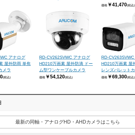
￥41,470
価格
(税込)
3SWC アナログ
RD-CV262SVWC アナログ
RD-CV263SVW
画素 屋外防雨 単焦
HD210万画素 屋外防滴 ドー
HD210万画素 屋
カメラ
ム型ワンケーブルカメラ
レンズバレットカ
0
￥54,120
￥69,300
(税込)
価格
(税込)
価格
(税込)
細
最新の同軸・アナログHD・AHDカメラはこちら