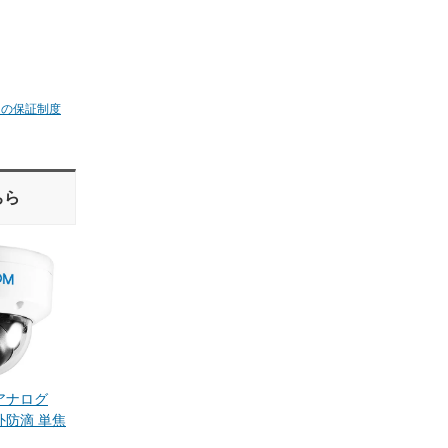
ムの保証制度
ちら
 アナログ
外防滴 単焦