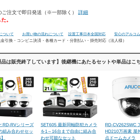
でのご注文で即日発送（※一部除く）
詳細
した。
について
お買い物の流れについて
設置工事日本全国対応
安心のアルコ
代金引換・コンビニ決済・
各種カード・分割払い・掛売対応（法人様）
製品は販売終了しています】後継機にあたるセットや単品はこ
RD-RVシリーズ
SET605 最新同軸防犯カメラ
RD-CV262SWC
の組み合わせセッ
を1～16台まで自由に組み合
HD210万画素 屋
6】
わせ可能なセット
点ドームカメラ