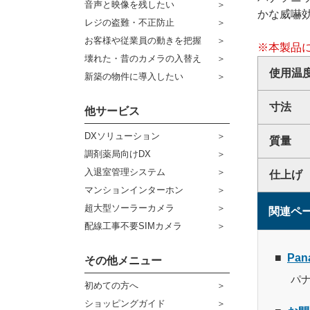
音声と映像を残したい
かな威嚇
ケーブル
センサーライト・アラーム
レジの盗難・不正防止
お客様や従業員の動きを把握
コネクター
※本製品
防犯ステッカー
壊れた・昔のカメラの入替え
その他周辺機器
使用温
宅配ボックス
新築の物件に導入したい
アウトレット品
寸法
他サービス
販売終了商品
DXソリューション
質量
調剤薬局向けDX
入退室管理システム
仕上げ
マンションインターホン
超大型ソーラーカメラ
関連ペ
配線工事不要SIMカメラ
Pa
その他メニュー
パ
初めての方へ
ショッピングガイド