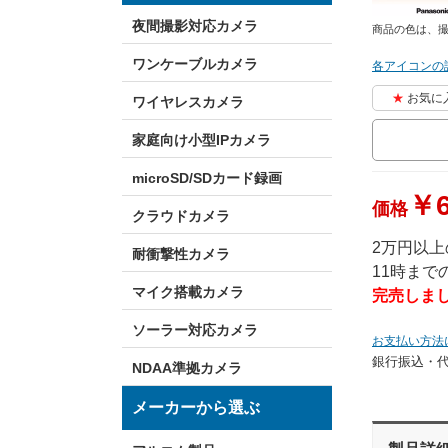
夜間撮影対応カメラ
商品の色は、
ワンケーブルカメラ
各アイコンの
お気に
ワイヤレスカメラ
家庭向け小型IPカメラ
microSD/SDカード録画
￥6
価格
クラウドカメラ
2万円以
耐衝撃性カメラ
11時ま
マイク搭載カメラ
完売しま
ソーラー対応カメラ
お支払い方法
銀行振込・
NDAA準拠カメラ
メーカーから選ぶ