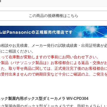
細
この商品の後継機種はこちら
の相談やお見積書、メーカー発行の試験成績書・出荷証明書が
軽にご相談ください。
よって在庫数が変動しますので事前にお問い合わせ下さい。
ー製品（パナソニック製品は）お客様都合による返品・交換が
また、取り寄せ商品に関しては、正式発注完了後のお客様都合
お受付出来ませんので納期目安など十分にご確認の上、ご発注
ック製屋内用ボックス型ダミーカメラ WV-CPD304
ック製屋内用のボックス型ダミーカメラです。防犯カメラらし