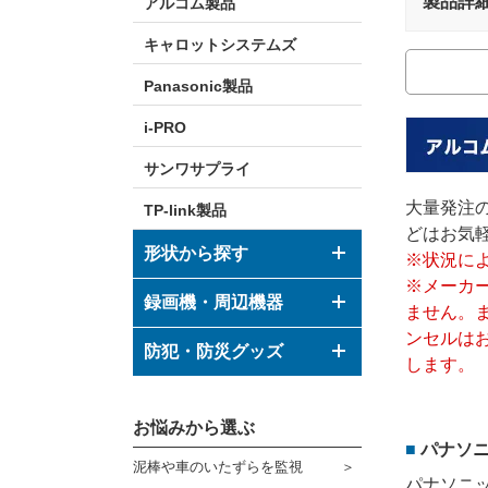
製品詳
アルコム製品
キャロットシステムズ
Panasonic製品
i-PRO
サンワサプライ
大量発注
TP-link製品
どはお気
形状から探す
※状況に
※メーカ
ドーム型カメラ
録画機・周辺機器
ません。
ンセルは
ボックス型カメラ
デジタルレコーダー
防犯・防災グッズ
します。
バレット型カメラ
モニター
防犯グッズ
その他形状のカメラ
お悩みから選ぶ
ハウジング
防災グッズ
パナソニ
泥棒や車のいたずらを監視
ブラケット
ダミーカメラ
パナソニ