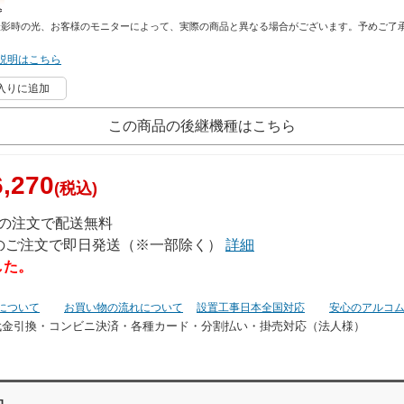
撮影時の光、お客様のモニターによって、実際の商品と異なる場合がございます。予めご了
説明はこちら
入りに追加
この商品の後継機種はこちら
,270
(税込)
上の注文で配送無料
でのご注文で即日発送（※一部除く）
詳細
した。
について
お買い物の流れについて
設置工事日本全国対応
安心のアルコ
代金引換・コンビニ決済・
各種カード・分割払い・掛売対応（法人様）