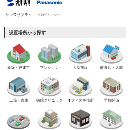
サンワサプライ
パナソニック
設置場所から探す
新築・戸建て
マンション
大型施設
飲食店・店舗
工場・倉庫
病院クリニック
オフィス事務所
学校関係