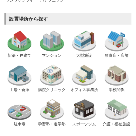
サンワサプライ
パナソニック
設置場所から探す
新築・戸建て
マンション
大型施設
飲食店・店舗
工場・倉庫
病院クリニック
オフィス事務所
学校関係
駐車場
学習塾・進学塾
スポーツジム
介護・福祉施設