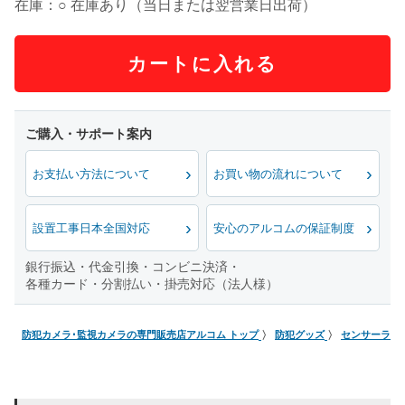
在庫：○ 在庫あり（当日または翌営業日出荷）
カートに入れる
お支払い方法について
お買い物の流れについて
設置工事日本全国対応
安心のアルコムの保証制度
銀行振込・代金引換・コンビニ決済・
各種カード・分割払い・掛売対応（法人様）
防犯カメラ･監視カメラの専門販売店アルコム トップ
防犯グッズ
センサーライ