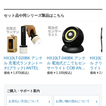
セット品や同シリーズ製品はこちら
HX10LT-020BK アンテ
HX10LT-040BK アンテ
HX10LT
ル 充電式ランタントー
ル 電池式どこでもセン
ル クリ
チ(ブラック) ANTEL
サーライト COB ANT
ライト 
EL
ANTEL
価格￥1,870(税込)
価格￥1,100(税込)
価格￥2,86
お支払い方法について
お買い物の流れについて