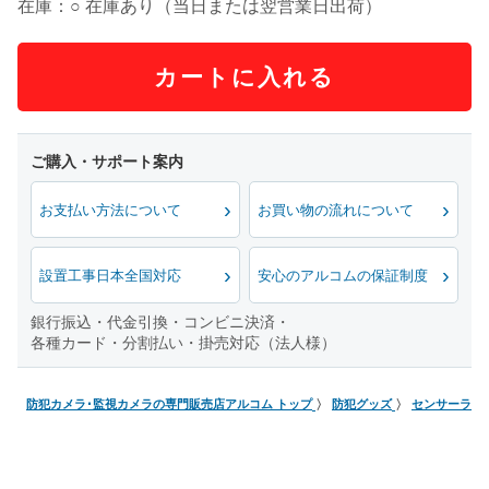
在庫：○ 在庫あり（当日または翌営業日出荷）
カートに入れる
お支払い方法について
お買い物の流れについて
設置工事日本全国対応
安心のアルコムの保証制度
銀行振込・代金引換・コンビニ決済・
各種カード・分割払い・掛売対応（法人様）
防犯カメラ･監視カメラの専門販売店アルコム トップ
防犯グッズ
センサーライ