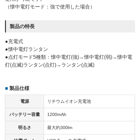
（懐中電灯モード：強で使用した場合）
製品の特長
●充電式
●懐中電灯ランタン
●点灯モード5種類：懐中電灯(強)→懐中電灯(弱)→懐中電
灯(点滅)ランタン(点灯)→ランタン(点滅)
製品仕様
電源
リチウムイオン充電池
バッテリー容量
1200mAh
明るさ
最大約300lm