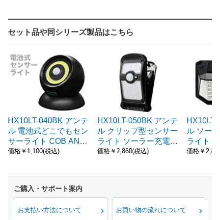
セット品や同シリーズ製品はこちら
HX10LT-040BK アンテ
HX10LT-050BK アンテ
HX10LT
ル 電池式どこでもセン
ル クリップ型センサー
ル ソー
サーライト COB ANT
ライト ソーラー充電式
ライト 10
EL
ANTEL
価格￥1,100(税込)
価格￥2,860(税込)
価格￥2,86
お支払い方法について
お買い物の流れについて