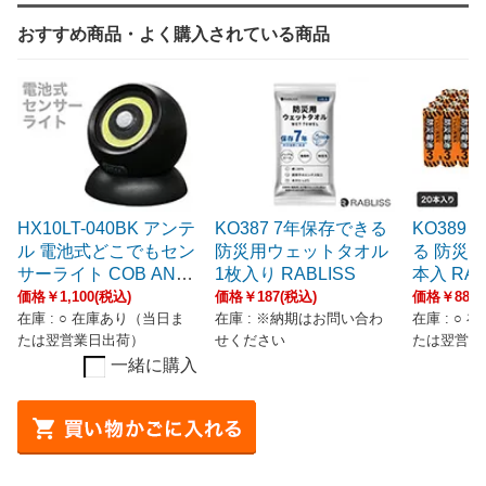
おすすめ商品・よく購入されている商品
HX10LT-040BK アンテ
KO387 7年保存できる
KO389
ル 電池式どこでもセン
防災用ウェットタオル
る 防災電
サーライト COB ANT
1枚入り RABLISS
本入 RAB
EL
価格￥1,100(税込)
価格￥187(税込)
価格￥880(
在庫 : ○ 在庫あり（当日ま
在庫 : ※納期はお問い合わ
在庫 : ○
たは翌営業日出荷）
せください
たは翌営業
一緒に購入