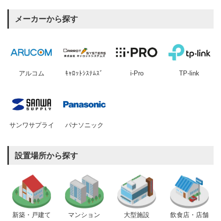
メーカーから探す
アルコム
ｷｬﾛｯﾄｼｽﾃﾑｽﾞ
i-Pro
TP-link
サンワサプライ
パナソニック
設置場所から探す
新築・戸建て
マンション
大型施設
飲食店・店舗