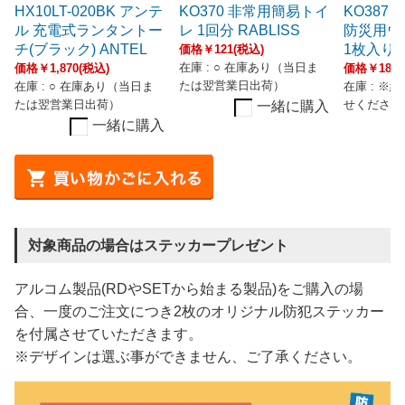
HX10LT-020BK アンテ
KO370 非常用簡易トイ
KO387
ル 充電式ランタントー
レ 1回分 RABLISS
防災用ウ
チ(ブラック) ANTEL
1枚入り R
価格￥121(税込)
価格￥1,870(税込)
在庫 : ○ 在庫あり（当日ま
価格￥187(
たは翌営業日出荷）
在庫 : ○ 在庫あり（当日ま
在庫 : ※
たは翌営業日出荷）
一緒に購入
せください
一緒に購入
対象商品の場合はステッカープレゼント
アルコム製品(RDやSETから始まる製品)をご購入の場
合、一度のご注文につき2枚のオリジナル防犯ステッカー
を付属させていただきます。
※デザインは選ぶ事ができません、ご了承ください。