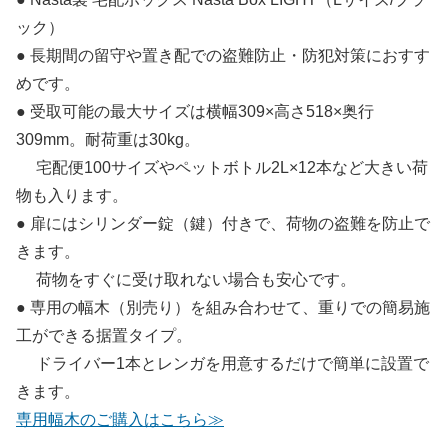
ック）
● 長期間の留守や置き配での盗難防止・防犯対策におすす
めです。
● 受取可能の最大サイズは横幅309×高さ518×奥行
309mm。耐荷重は30kg。
宅配便100サイズやペットボトル2L×12本など大きい荷
物も入ります。
● 扉にはシリンダー錠（鍵）付きで、荷物の盗難を防止で
きます。
荷物をすぐに受け取れない場合も安心です。
● 専用の幅木（別売り）を組み合わせて、重りでの簡易施
工ができる据置タイプ。
ドライバー1本とレンガを用意するだけで簡単に設置で
きます。
専用幅木のご購入はこちら≫