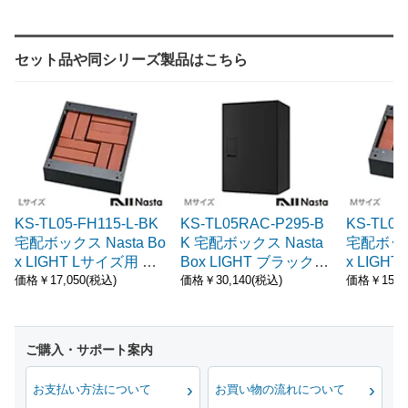
セット品や同シリーズ製品はこちら
KS-TL05-FH115-L-BK
KS-TL05RAC-P295-B
KS-TL05
宅配ボックス Nasta Bo
K 宅配ボックス Nasta
宅配ボックス
x LIGHT Lサイズ用 幅
Box LIGHT ブラック
x LIGH
木 マットブラック（レ
（サイズ：M）
木 マッ
価格￥17,050(税込)
価格￥30,140(税込)
価格￥15,9
ンガ別売り）
ンガ別売
お支払い方法について
お買い物の流れについて