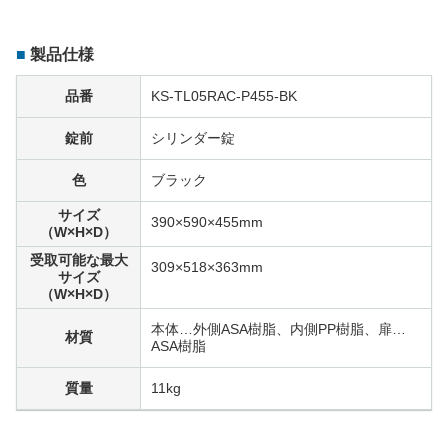
製品仕様
品番
KS-TL05RAC-P455-BK
錠前
シリンダー錠
色
ブラック
サイズ
390×590×455mm
（W×H×D）
受取可能な最大
309×518×363mm
サイズ
（W×H×D）
本体…外側ASA樹脂、内側PP樹脂、扉…
材質
ASA樹脂
質量
11kg