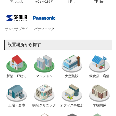
アルコム
ｷｬﾛｯﾄｼｽﾃﾑｽﾞ
i-Pro
TP-link
サンワサプライ
パナソニック
設置場所から探す
新築・戸建て
マンション
大型施設
飲食店・店舗
工場・倉庫
病院クリニック
オフィス事務所
学校関係