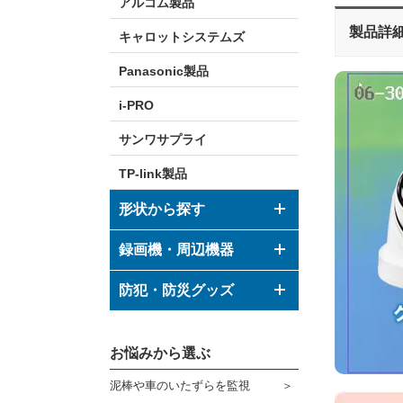
アルコム製品
製品詳
キャロットシステムズ
Panasonic製品
i-PRO
サンワサプライ
TP-link製品
形状から探す
ドーム型カメラ
録画機・周辺機器
ボックス型カメラ
デジタルレコーダー
防犯・防災グッズ
バレット型カメラ
モニター
防犯グッズ
その他形状のカメラ
お悩みから選ぶ
ハウジング
防災グッズ
泥棒や車のいたずらを監視
ブラケット
ダミーカメラ