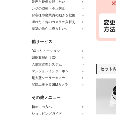
音声と映像を残したい
ケーブル
センサーライト・アラーム
レジの盗難・不正防止
お客様や従業員の動きを把握
コネクター
防犯ステッカー
壊れた・昔のカメラの入替え
その他周辺機器
宅配ボックス
新築の物件に導入したい
アウトレット品
他サービス
販売終了商品
DXソリューション
調剤薬局向けDX
入退室管理システム
セット
マンションインターホン
超大型ソーラーカメラ
配線工事不要SIMカメラ
その他メニュー
初めての方へ
ショッピングガイド