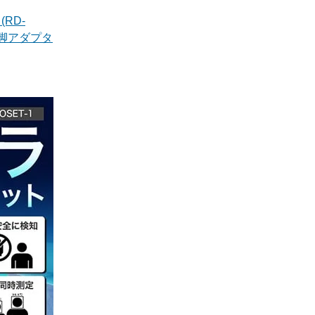
RD-
用三脚アダプタ