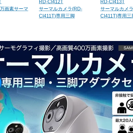
T
RD-CI412T
RD-CI413T
0万画素サーマ
サーマルカメラ(RD-
サーマルカメラ(
CI411T)専用三脚
CI411T)専