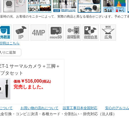
撮影時の光、お客様のモニターによって、実際の商品と異なる場合がございます。予めご了
説明はこちら
入りに追加
SET-1 サーマルカメラ＋三脚＋
ダプタセット
￥516,000
価格
(税込)
完売しました。
について
お買い物の流れについて
設置工事日本全国対応
安心のアルコ
代金引換・コンビニ決済・
各種カード・分割払い・掛売対応（法人様）