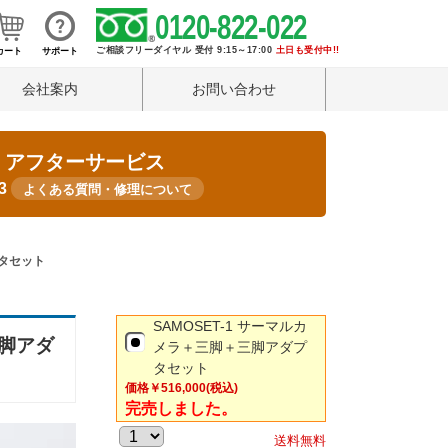
0120-822-022
ご相談フリーダイヤル 受付 9:15～17:00
土日も受付中!!
カート
サポート
会社案内
お問い合わせ
・アフターサービス
33
よくある質問・修理について
プタセット
SAMOSET-1 サーマルカ
三脚アダ
メラ＋三脚＋三脚アダプ
タセット
価格
￥516,000
(税込)
完売しました。
送料無料