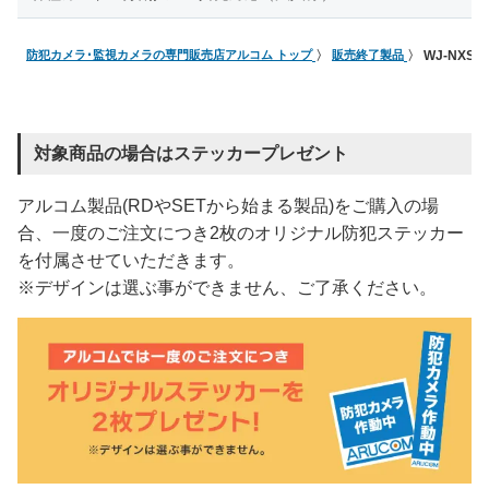
防犯カメラ･監視カメラの専門販売店アルコム トップ
販売終了製品
WJ-NXS0
対象商品の場合はステッカープレゼント
アルコム製品(RDやSETから始まる製品)をご購入の場
合、一度のご注文につき2枚のオリジナル防犯ステッカー
を付属させていただきます。
※デザインは選ぶ事ができません、ご了承ください。