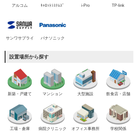
アルコム
ｷｬﾛｯﾄｼｽﾃﾑｽﾞ
i-Pro
TP-link
サンワサプライ
パナソニック
設置場所から探す
新築・戸建て
マンション
大型施設
飲食店・店舗
工場・倉庫
病院クリニック
オフィス事務所
学校関係