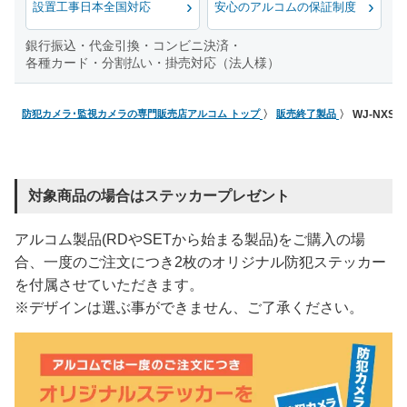
設置工事日本全国対応
安心のアルコムの保証制度
銀行振込・代金引換・コンビニ決済・
各種カード・分割払い・掛売対応（法人様）
防犯カメラ･監視カメラの専門販売店アルコム トップ
販売終了製品
WJ-NXS3
対象商品の場合はステッカープレゼント
アルコム製品(RDやSETから始まる製品)をご購入の場
合、一度のご注文につき2枚のオリジナル防犯ステッカー
を付属させていただきます。
※デザインは選ぶ事ができません、ご了承ください。