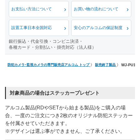
お支払い方法について
お買い物の流れについて
設置工事日本全国対応
安心のアルコムの保証制度
銀行振込・代金引換・コンビニ決済・
各種カード・分割払い・掛売対応（法人様）
防犯カメラ･監視カメラの専門販売店アルコム トップ
販売終了製品
WJ-PU11
対象商品の場合はステッカープレゼント
アルコム製品(RDやSETから始まる製品)をご購入の場
合、一度のご注文につき2枚のオリジナル防犯ステッカー
を付属させていただきます。
※デザインは選ぶ事ができません、ご了承ください。