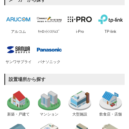
アルコム
ｷｬﾛｯﾄｼｽﾃﾑｽﾞ
i-Pro
TP-link
サンワサプライ
パナソニック
設置場所から探す
新築・戸建て
マンション
大型施設
飲食店・店舗