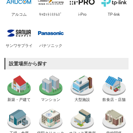
アルコム
ｷｬﾛｯﾄｼｽﾃﾑｽﾞ
i-Pro
TP-link
サンワサプライ
パナソニック
設置場所から探す
新築・戸建て
マンション
大型施設
飲食店・店舗