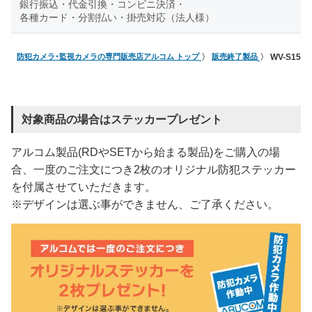
銀行振込・代金引換・コンビニ決済・
各種カード・分割払い・掛売対応（法人様）
防犯カメラ･監視カメラの専門販売店アルコム トップ
販売終了製品
WV-S153
対象商品の場合はステッカープレゼント
アルコム製品(RDやSETから始まる製品)をご購入の場
合、一度のご注文につき2枚のオリジナル防犯ステッカー
を付属させていただきます。
※デザインは選ぶ事ができません、ご了承ください。