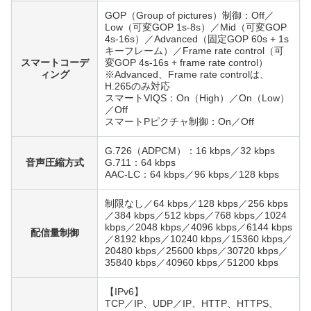
GOP（Group of pictures）制御：Off／
Low（可変GOP 1s-8s）／Mid（可変GOP
4s-16s）／Advanced（固定GOP 60s + 1s
キーフレーム）／Frame rate control（可
スマートコーデ
変GOP 4s-16s + frame rate control）
ィング
※Advanced、Frame rate controlは、
H.265のみ対応
スマートVIQS：On（High）／On（Low）
／Off
スマートPピクチャ制御：On／Off
G.726（ADPCM）：16 kbps／32 kbps
音声圧縮方式
G.711：64 kbps
AAC-LC：64 kbps／96 kbps／128 kbps
制限なし／64 kbps／128 kbps／256 kbps
／384 kbps／512 kbps／768 kbps／1024
kbps／2048 kbps／4096 kbps／6144 kbps
配信量制御
／8192 kbps／10240 kbps／15360 kbps／
20480 kbps／25600 kbps／30720 kbps／
35840 kbps／40960 kbps／51200 kbps
【IPv6】
TCP／IP、UDP／IP、HTTP、HTTPS、