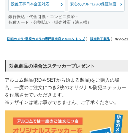
設置工事日本全国対応
安心のアルコムの保証制度
銀行振込・代金引換・コンビニ決済・
各種カード・分割払い・掛売対応（法人様）
防犯カメラ･監視カメラの専門販売店アルコム トップ
販売終了製品
WV-S21
対象商品の場合はステッカープレゼント
アルコム製品(RDやSETから始まる製品)をご購入の場
合、一度のご注文につき2枚のオリジナル防犯ステッカー
を付属させていただきます。
※デザインは選ぶ事ができません、ご了承ください。