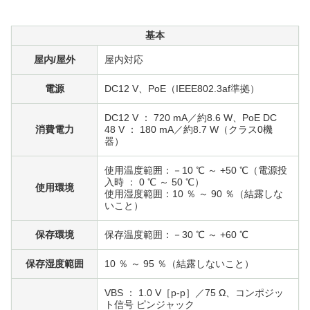
基本
屋内/屋外
屋内対応
電源
DC12 V、PoE（IEEE802.3af準拠）
DC12 V ： 720 mA／約8.6 W、PoE DC
消費電力
48 V ： 180 mA／約8.7 W（クラス0機
器）
使用温度範囲：－10 ℃ ～ +50 ℃（電源投
入時 ： 0 ℃ ～ 50 ℃）
使用環境
使用湿度範囲：10 ％ ～ 90 ％（結露しな
いこと）
保存環境
保存温度範囲：－30 ℃ ～ +60 ℃
保存湿度範囲
10 ％ ～ 95 ％（結露しないこと）
VBS ： 1.0 V［p-p］／75 Ω、コンポジッ
ト信号 ピンジャック