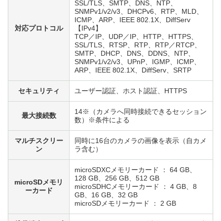
SSL/TLS、SMTP、DNS、NTP、
SNMPv1/v2/v3、DHCPv6、RTP、MLD、
ICMP、ARP、IEEE 802.1X、DiffServ
対応プロトコル
【IPv4】
TCP／IP、UDP／IP、HTTP、HTTPS、
SSL/TLS、RTSP、RTP、RTP／RTCP、
SMTP、DHCP、DNS、DDNS、NTP、
SNMPv1/v2/v3、UPnP、IGMP、ICMP、
ARP、IEEE 802.1X、DiffServ、SRTP
セキュリティ
ユーザー認証、ホスト認証、HTTPS
14
※
（カメラへ同時接続できるセッション
最大接続数
数）※条件による
マルチスクリー
同時に16台のカメラの画像を表示（自カメ
ン
ラ含む）
microSDXCメモリーカード ： 64 GB、
128 GB、256 GB、512 GB
microSDメモリ
microSDHCメモリーカード ： 4 GB、8
ーカード
GB、16 GB、32 GB
microSDメモリーカード ： 2 GB