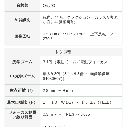
音検知
On／Off
銃声、悲鳴、クラクション、ガラスが割れ
AI音識別
る音から選択可能
0 °（Off）／90 °／180° （上下反転）／
画像回転
270 °
レンズ部
光学ズーム
3.1倍（電動ズーム／電動フォーカス）
最大9.3倍（3.1～9.3倍 ： 画像解像度
EX光学ズーム
640×360時）
焦点距離（f）
2.9 mm ～ 9 mm
最大口径比（F）
1 ： 1.3（WIDE） ～ 1 ： 2.5（TELE）
フォーカス範囲
0.3 m ～ ∞／F1.3 ～ close
／絞り範囲