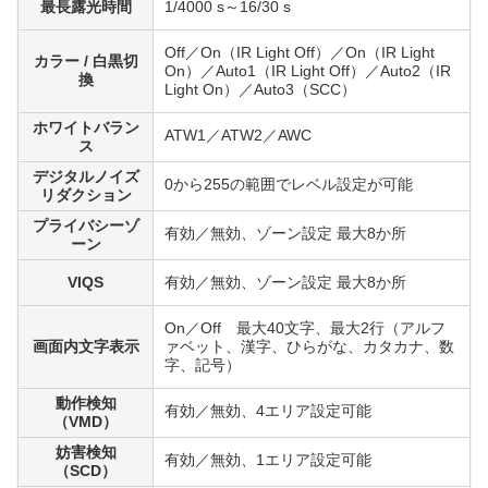
最長露光時間
1/4000 s～16/30 s
Off／On（IR Light Off）／On（IR Light
カラー / 白黒切
On）／Auto1（IR Light Off）／Auto2（IR
換
Light On）／Auto3（SCC）
ホワイトバラン
ATW1／ATW2／AWC
ス
デジタルノイズ
0から255の範囲でレベル設定が可能
リダクション
プライバシーゾ
有効／無効、ゾーン設定 最大8か所
ーン
VIQS
有効／無効、ゾーン設定 最大8か所
On／Off 最大40文字、最大2行（アルフ
画面内文字表示
ァベット、漢字、ひらがな、カタカナ、数
字、記号）
動作検知
有効／無効、4エリア設定可能
（VMD）
妨害検知
有効／無効、1エリア設定可能
（SCD）