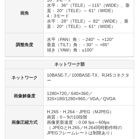
16：9モード
水平： 36°（TELE）～115°（WIDE）、垂
直： 20°（TELE）～ 61°（WIDE）
画角
4：3モード
水平： 28°（TELE）～ 82°（WIDE）、垂
直： 20°（TELE）～ 61°（WIDE）
水平（PAN）角：－240° ～ +120°
調整角度
垂直（TILT）角：－30° ～ +85°
傾き（YAW）角：±100°
ネットワーク部
10BASE-T／100BASE-TX、RJ45コネクタ
ネットワーク
ー
1280×720／640×360／
画像解像度
320×180/1280×960／VGA／QVGA
H.265・H.264・JPEG（MJPEG）
画質：0～9の10段階
画像圧縮方式
画像更新速度 ：0.08 fps～60fps
（ JPEGとH.265／H.264同時動作時の
JPEGフレームレートは制限あり）