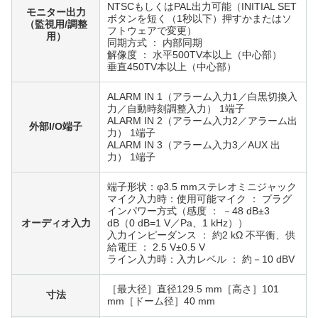
NTSCもしくはPAL出力可能（INITIAL SET
モニター出力
ボタンを短く（1秒以下）押すかまたはソ
（監視用/調整
フトウェアで変更）
用）
同期方式 ： 内部同期
解像度 ： 水平500TV本以上（中心部）
垂直450TV本以上（中心部）
ALARM IN 1（アラーム入力1／白黒切換入
力／自動時刻調整入力） 1端子
ALARM IN 2（アラーム入力2／アラーム出
外部I/O端子
力） 1端子
ALARM IN 3（アラーム入力3／AUX 出
力） 1端子
端子形状：φ3.5 mmステレオミニジャック
マイク入力時：使用可能マイク ： プラグ
インパワー方式（感度 ： －48 dB±3
オーディオ入力
dB（0 dB=1 V／Pa、1 kHz））
入力インピーダンス ： 約2 kΩ 不平衡、供
給電圧 ： 2.5 V±0.5 V
ライン入力時：入力レベル ： 約－10 dBV
［最大径］直径129.5 mm［高さ］101
寸法
mm［ドーム径］40 mm