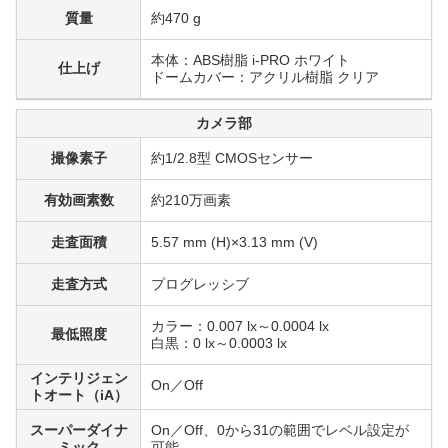
質量
約470 g
本体：ABS樹脂 i-PRO ホワイト
仕上げ
ドームカバー：アクリル樹脂 クリア
カメラ部
撮像素子
約1/2.8型 CMOSセンサー
有効画素数
約210万画素
走査面積
5.57 mm (H)×3.13 mm (V)
走査方式
プログレッシブ
カラー：0.007 lx～0.0004 lx
最低照度
白黒：0 lx～0.0003 lx
インテリジェン
On／Off
トオート（iA）
スーパーダイナ
On／Off、0から31の範囲でレベル設定が
ミック
可能